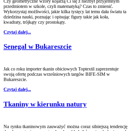
Czy geometryczne wzory kojarzą Ci się z niezbyt przyjemnym
przedmiotem w szkole, czyli matematyką? Czas to zmienić.
Wykorzystaj możliwości, jakie kilka tysięcy lat temu dała światu ta
dziedzina nauki, poznając i opisując figury takie jak koła,
kwadraty, trójkąty czy prostokąty.
Czytaj dalej...
Senegal w Bukareszcie
Jak co roku importer tkanin obiciowych Toptextil zaprezentuje
swoją ofertę podczas wrześniowych targów BIFE-SIM w
Bukareszcie.
Czytaj dalej...
Tkaniny w kierunku natury
Na rynku tkaninowym zauważyć można coraz silniejszą tendencję