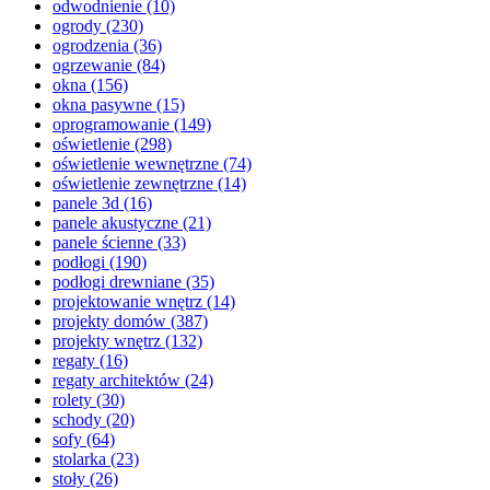
odwodnienie
(10)
ogrody
(230)
ogrodzenia
(36)
ogrzewanie
(84)
okna
(156)
okna pasywne
(15)
oprogramowanie
(149)
oświetlenie
(298)
oświetlenie wewnętrzne
(74)
oświetlenie zewnętrzne
(14)
panele 3d
(16)
panele akustyczne
(21)
panele ścienne
(33)
podłogi
(190)
podłogi drewniane
(35)
projektowanie wnętrz
(14)
projekty domów
(387)
projekty wnętrz
(132)
regaty
(16)
regaty architektów
(24)
rolety
(30)
schody
(20)
sofy
(64)
stolarka
(23)
stoły
(26)