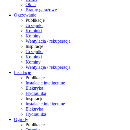
Okna
Bramy garażowe
Ogrzewanie
Publikacje
Grzejniki
Kominki
Kominy
Wentylacja / rekuperacja
Inspiracje
Grzejniki
Kominki
Kominy
Wentylacja / rekuperacja
Instalacje
Publikacje
Instalacje inteligentne
Elektryka
Hydraulika
Inspiracje
Instalacje inteligentne
Elektryka
Hydraulika
Ogrody
Publikacje
Ogrody