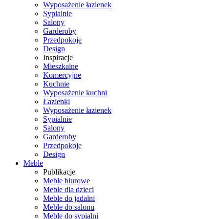
Wyposażenie łazienek
Sypialnie
Salony
Garderoby
Przedpokoje
Design
Inspiracje
Mieszkalne
Komercyjne
Kuchnie
Wyposażenie kuchni
Łazienki
Wyposażenie łazienek
Sypialnie
Salony
Garderoby
Przedpokoje
Design
Meble
Publikacje
Meble biurowe
Meble dla dzieci
Meble do jadalni
Meble do salonu
Meble do sypialni