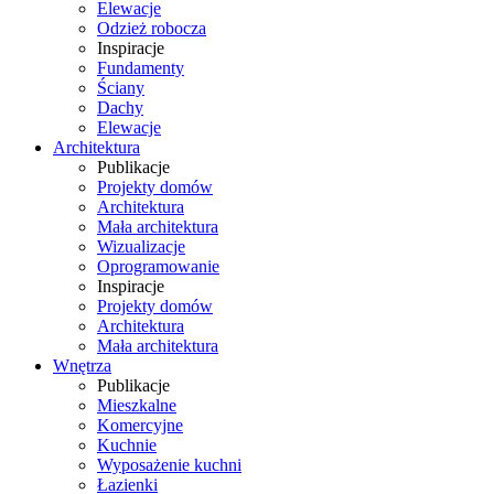
Elewacje
Odzież robocza
Inspiracje
Fundamenty
Ściany
Dachy
Elewacje
Architektura
Publikacje
Projekty domów
Architektura
Mała architektura
Wizualizacje
Oprogramowanie
Inspiracje
Projekty domów
Architektura
Mała architektura
Wnętrza
Publikacje
Mieszkalne
Komercyjne
Kuchnie
Wyposażenie kuchni
Łazienki