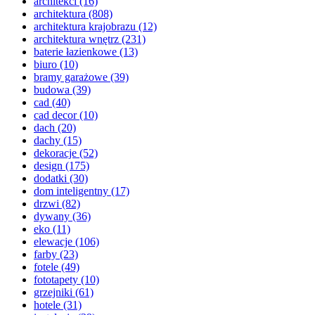
architekci
(16)
architektura
(808)
architektura krajobrazu
(12)
architektura wnętrz
(231)
baterie łazienkowe
(13)
biuro
(10)
bramy garażowe
(39)
budowa
(39)
cad
(40)
cad decor
(10)
dach
(20)
dachy
(15)
dekoracje
(52)
design
(175)
dodatki
(30)
dom inteligentny
(17)
drzwi
(82)
dywany
(36)
eko
(11)
elewacje
(106)
farby
(23)
fotele
(49)
fototapety
(10)
grzejniki
(61)
hotele
(31)