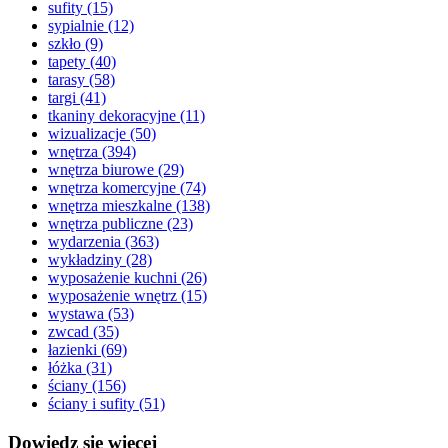
sufity
(15)
sypialnie
(12)
szkło
(9)
tapety
(40)
tarasy
(58)
targi
(41)
tkaniny dekoracyjne
(11)
wizualizacje
(50)
wnętrza
(394)
wnętrza biurowe
(29)
wnętrza komercyjne
(74)
wnętrza mieszkalne
(138)
wnętrza publiczne
(23)
wydarzenia
(363)
wykładziny
(28)
wyposażenie kuchni
(26)
wyposażenie wnętrz
(15)
wystawa
(53)
zwcad
(35)
łazienki
(69)
łóżka
(31)
ściany
(156)
ściany i sufity
(51)
Dowiedz się więcej