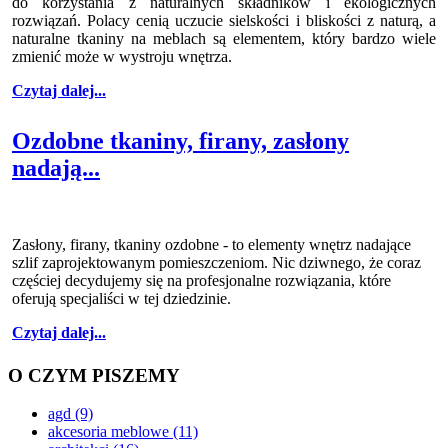
do korzystania z naturalnych składników i ekologicznych
rozwiązań. Polacy cenią uczucie sielskości i bliskości z naturą, a
naturalne tkaniny na meblach są elementem, który bardzo wiele
zmienić może w wystroju wnętrza.
Czytaj dalej...
Ozdobne tkaniny, firany, zasłony
nadają...
Zasłony, firany, tkaniny ozdobne - to elementy wnętrz nadające
szlif zaprojektowanym pomieszczeniom. Nic dziwnego, że coraz
częściej decydujemy się na profesjonalne rozwiązania, które
oferują specjaliści w tej dziedzinie.
Czytaj dalej...
O CZYM PISZEMY
agd
(9)
akcesoria meblowe
(11)