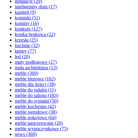
instalacje
(29)
inteligentny dom
(17)
kamień
(9)
kominki
(51)
kominy
(16)
konkurs
(127)
kostka brukowa
(22)
krzesła
(25)
kuchnie
(32)
lampy
(77)
led
(20)
maty podłogowe
(27)
mała architektura
(13)
meble
(369)
meble biurowe
(162)
meble dla dzieci
(38)
meble do jadalni
(11)
meble do salonu
(183)
meble do sypialni
(50)
meble kuchenne
(42)
meble ogrodowe
(38)
meble pokojowe
(64)
meble tapicerowane
(20)
meble wypoczynkowe
(75)
news
(369)