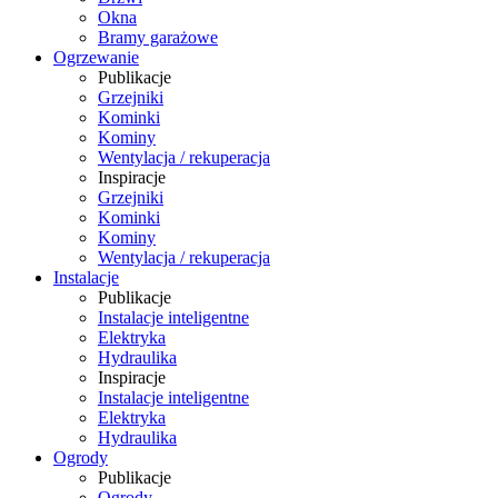
Okna
Bramy garażowe
Ogrzewanie
Publikacje
Grzejniki
Kominki
Kominy
Wentylacja / rekuperacja
Inspiracje
Grzejniki
Kominki
Kominy
Wentylacja / rekuperacja
Instalacje
Publikacje
Instalacje inteligentne
Elektryka
Hydraulika
Inspiracje
Instalacje inteligentne
Elektryka
Hydraulika
Ogrody
Publikacje
Ogrody