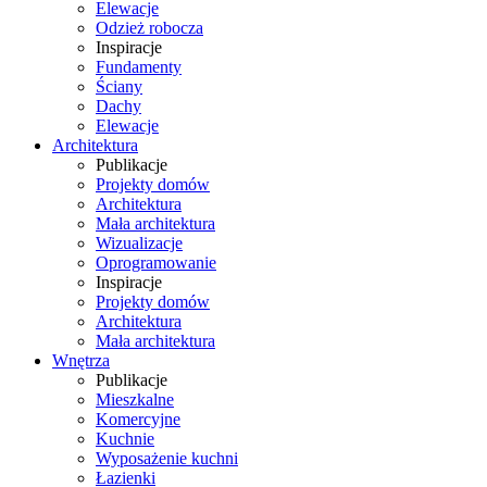
Elewacje
Odzież robocza
Inspiracje
Fundamenty
Ściany
Dachy
Elewacje
Architektura
Publikacje
Projekty domów
Architektura
Mała architektura
Wizualizacje
Oprogramowanie
Inspiracje
Projekty domów
Architektura
Mała architektura
Wnętrza
Publikacje
Mieszkalne
Komercyjne
Kuchnie
Wyposażenie kuchni
Łazienki