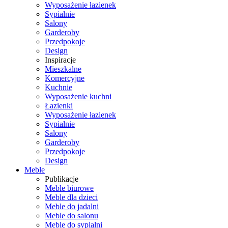
Wyposażenie łazienek
Sypialnie
Salony
Garderoby
Przedpokoje
Design
Inspiracje
Mieszkalne
Komercyjne
Kuchnie
Wyposażenie kuchni
Łazienki
Wyposażenie łazienek
Sypialnie
Salony
Garderoby
Przedpokoje
Design
Meble
Publikacje
Meble biurowe
Meble dla dzieci
Meble do jadalni
Meble do salonu
Meble do sypialni