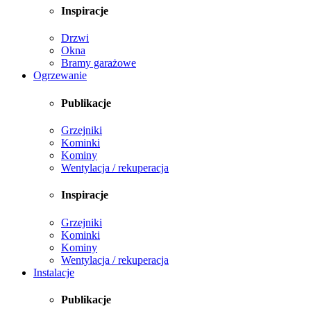
Inspiracje
Drzwi
Okna
Bramy garażowe
Ogrzewanie
Publikacje
Grzejniki
Kominki
Kominy
Wentylacja / rekuperacja
Inspiracje
Grzejniki
Kominki
Kominy
Wentylacja / rekuperacja
Instalacje
Publikacje