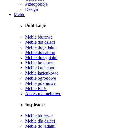
Przedpokoje
Design
Meble
Publikacje
Meble biurowe
Meble dla dzieci
Meble do jadalni
Meble do salonu
Meble do sypialni
Meble hotelowe
Meble kuchenne
Meble łazienkowe
Meble ogrodowe
Meble pokojowe
Meble RTV
Akcesoria meblowe
Inspiracje
Meble biurowe
Meble dla dzieci
Meble do jadalni