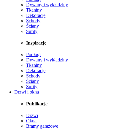
Dywany i wykładziny
Tkaniny
Dekoracje
Schody
Ściany
Sufity
Inspiracje
Podłogi
Dywany i wykładziny
Tkaniny
Dekoracje
Schody
Ściany
Sufity
Drzwi i okna
Publikacje
Drzwi
Okna
Bramy garażowe