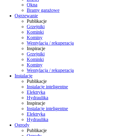
Okna
Bramy garażowe
Ogrzewanie
Publikacje
Grzejniki
Kominki
Kominy
Wentylacja / rekuperacja
Inspiracje
Grzejniki
Kominki
Kominy
Wentylacja / rekuperacja
Instalacje
Publikacje
Instalacje inteligentne
Elektryka
Hydraulika
Inspiracje
Instalacje inteligentne
Elektryka
Hydraulika
Ogrody
Publikacje
Ogrody