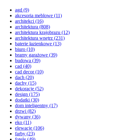
agd
(9)
akcesoria meblowe
(11)
architekci
(16)
architektura
(808)
architektura krajobrazu
(12)
architektura wnętrz
(231)
baterie łazienkowe
(13)
biuro
(10)
bramy garażowe
(39)
budowa
(39)
cad
(40)
cad decor
(10)
dach
(20)
dachy
(15)
dekoracje
(52)
design
(175)
dodatki
(30)
dom inteligentny
(17)
drzwi
(82)
dywany
(36)
eko
(11)
elewacje
(106)
farby
(23)
fotele
(49)