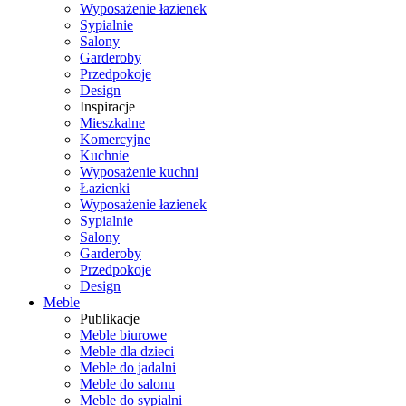
Wyposażenie łazienek
Sypialnie
Salony
Garderoby
Przedpokoje
Design
Inspiracje
Mieszkalne
Komercyjne
Kuchnie
Wyposażenie kuchni
Łazienki
Wyposażenie łazienek
Sypialnie
Salony
Garderoby
Przedpokoje
Design
Meble
Publikacje
Meble biurowe
Meble dla dzieci
Meble do jadalni
Meble do salonu
Meble do sypialni