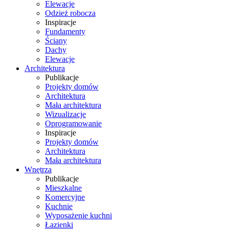
Elewacje
Odzież robocza
Inspiracje
Fundamenty
Ściany
Dachy
Elewacje
Architektura
Publikacje
Projekty domów
Architektura
Mała architektura
Wizualizacje
Oprogramowanie
Inspiracje
Projekty domów
Architektura
Mała architektura
Wnętrza
Publikacje
Mieszkalne
Komercyjne
Kuchnie
Wyposażenie kuchni
Łazienki