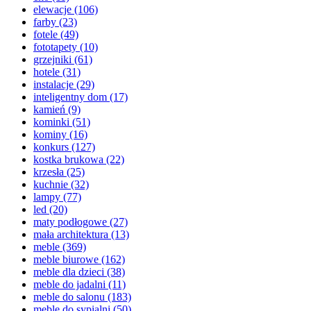
elewacje
(106)
farby
(23)
fotele
(49)
fototapety
(10)
grzejniki
(61)
hotele
(31)
instalacje
(29)
inteligentny dom
(17)
kamień
(9)
kominki
(51)
kominy
(16)
konkurs
(127)
kostka brukowa
(22)
krzesła
(25)
kuchnie
(32)
lampy
(77)
led
(20)
maty podłogowe
(27)
mała architektura
(13)
meble
(369)
meble biurowe
(162)
meble dla dzieci
(38)
meble do jadalni
(11)
meble do salonu
(183)
meble do sypialni
(50)