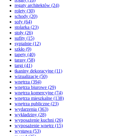
regaty architektów
(24)
rolety
(30)
schody
(20)
sofy
(64)
stolarka
(23)
stoły
(26)
sufity
(15)
sypialnie
(12)
szkło
(9)
tapety
(40)
tarasy
(58)
targi
(41)
tkaniny dekoracyjne
(11)
wizualizacje
(50)
wnętrza
(394)
wnętrza biurowe
(29)
wnętrza komercyjne
(74)
wnętrza mieszkalne
(138)
wnętrza publiczne
(23)
wydarzenia
(363)
wykładziny
(28)
wyposażenie kuchni
(26)
wyposażenie wnętrz
(15)
wystawa
(53)