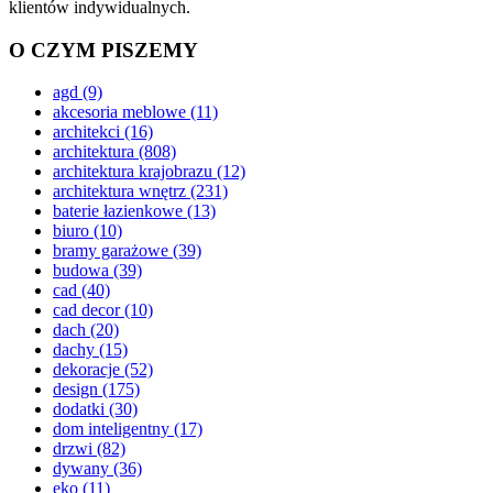
klientów indywidualnych.
O CZYM PISZEMY
agd
(9)
akcesoria meblowe
(11)
architekci
(16)
architektura
(808)
architektura krajobrazu
(12)
architektura wnętrz
(231)
baterie łazienkowe
(13)
biuro
(10)
bramy garażowe
(39)
budowa
(39)
cad
(40)
cad decor
(10)
dach
(20)
dachy
(15)
dekoracje
(52)
design
(175)
dodatki
(30)
dom inteligentny
(17)
drzwi
(82)
dywany
(36)
eko
(11)