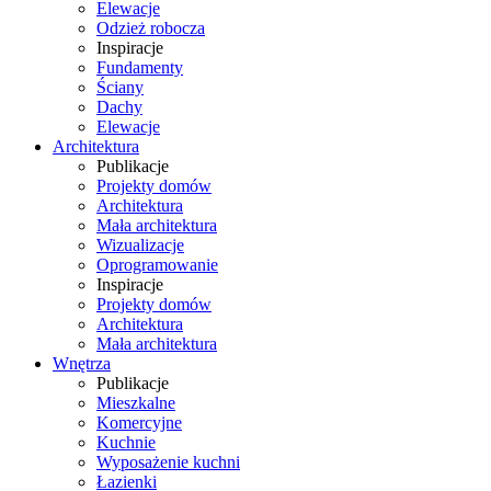
Elewacje
Odzież robocza
Inspiracje
Fundamenty
Ściany
Dachy
Elewacje
Architektura
Publikacje
Projekty domów
Architektura
Mała architektura
Wizualizacje
Oprogramowanie
Inspiracje
Projekty domów
Architektura
Mała architektura
Wnętrza
Publikacje
Mieszkalne
Komercyjne
Kuchnie
Wyposażenie kuchni
Łazienki