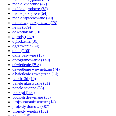
meble kuchenne
(42)
meble ogrodowe
(38)
meble pokojowe
(64)
meble tapicerowane
(20)
meble wypoczynkowe
(75)
news
(369)
odwodnienie
(10)
ogrody
(230)
ogrodzenia
(36)
ogrzewanie
(84)
okna
(156)
okna pasywne
(15)
oprogramowanie
(149)
oświetlenie
(298)
oświetlenie wewnętrzne
(74)
oświetlenie zewnętrzne
(14)
panele 3d
(16)
panele akustyczne
(21)
panele ścienne
(33)
podłogi
(190)
podłogi drewniane
(35)
projektowanie wnętrz
(14)
projekty domów
(387)
projekty wnętrz
(132)
regaty
(16)