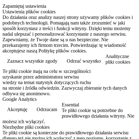
Zapamiętaj ustawienia
Ustawienia plików cookies
Do działania oraz analizy naszej strony używamy plików cookies i
podobnych technologii. Pomagają nam także zrozumieć w jaki
sposób korzystasz z treści i funkcji witryny. Dzięki temu możemy
nadal ulepszać i personalizować korzystanie z naszego serwisu.
Zapewniamy, że Twoje dane są u nas bezpieczne. Nie
przekazujemy ich firmom trzecim. Potwierdzając tę wiadomość
akceptujesz naszą Politykę plików cookies.
Analityczne
Zaznacz wszystkie zgody
Odrzuć wszystko
pliki cookies
Te pliki cookie mają na celu w szczególności
Przeczytaj więcej
uzyskanie przez administratora serwisu
wiedzy na temat statystyk dotyczących ruchu
na stronie i źródła odwiedzin. Zazwyczaj zbieranie tych danych
odbywa się anonimowo.
Google Analytics
Essential
Akceptuję
Odrzucam
Te pliki cookie są potrzebne do
prawidłowego działania witryny. Nie
możesz ich wyłączyć.
Niezbędne pliki cookies
Te pliki cookie są konieczne do prawidłowego działania serwisu
dlatego też nie można ich wyłączyć z tego poziomu, korzystanie z