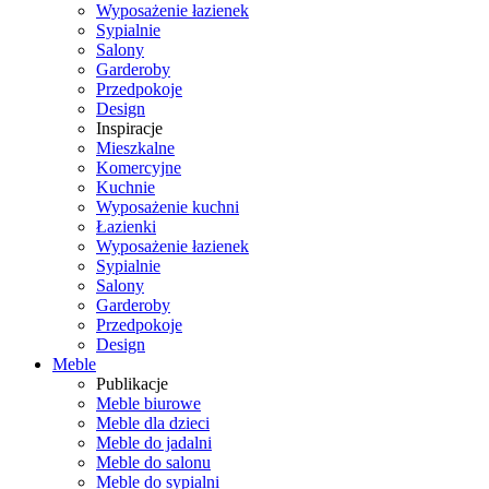
Wyposażenie łazienek
Sypialnie
Salony
Garderoby
Przedpokoje
Design
Inspiracje
Mieszkalne
Komercyjne
Kuchnie
Wyposażenie kuchni
Łazienki
Wyposażenie łazienek
Sypialnie
Salony
Garderoby
Przedpokoje
Design
Meble
Publikacje
Meble biurowe
Meble dla dzieci
Meble do jadalni
Meble do salonu
Meble do sypialni