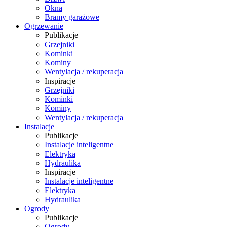
Okna
Bramy garażowe
Ogrzewanie
Publikacje
Grzejniki
Kominki
Kominy
Wentylacja / rekuperacja
Inspiracje
Grzejniki
Kominki
Kominy
Wentylacja / rekuperacja
Instalacje
Publikacje
Instalacje inteligentne
Elektryka
Hydraulika
Inspiracje
Instalacje inteligentne
Elektryka
Hydraulika
Ogrody
Publikacje
Ogrody