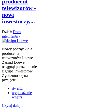
producent
telewizorów -
nowi
inwestorzy,...
Dział:
Dom
inteligentny
Nowy początek dla
producenta
telewizorów Loewe.
Zarząd Loewe
osiągnął porozumienie
z grupą inwestorów.
Zgodzono się na
przejęcie...
rtv agd
wyposażenie
wnętrz
Czytaj dalej...