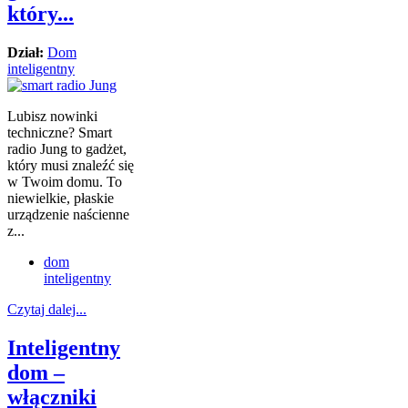
który...
Dział:
Dom
inteligentny
Lubisz nowinki
techniczne? Smart
radio Jung to gadżet,
który musi znaleźć się
w Twoim domu. To
niewielkie, płaskie
urządzenie naścienne
z...
dom
inteligentny
Czytaj dalej...
Inteligentny
dom –
włączniki