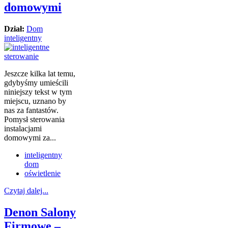
domowymi
Dział:
Dom
inteligentny
Jeszcze kilka lat temu,
gdybyśmy umieścili
niniejszy tekst w tym
miejscu, uznano by
nas za fantastów.
Pomysł sterowania
instalacjami
domowymi za...
inteligentny
dom
oświetlenie
Czytaj dalej...
Denon Salony
Firmowe –