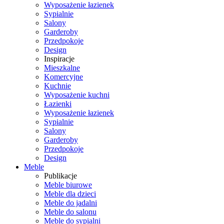
Wyposażenie łazienek
Sypialnie
Salony
Garderoby
Przedpokoje
Design
Inspiracje
Mieszkalne
Komercyjne
Kuchnie
Wyposażenie kuchni
Łazienki
Wyposażenie łazienek
Sypialnie
Salony
Garderoby
Przedpokoje
Design
Meble
Publikacje
Meble biurowe
Meble dla dzieci
Meble do jadalni
Meble do salonu
Meble do sypialni