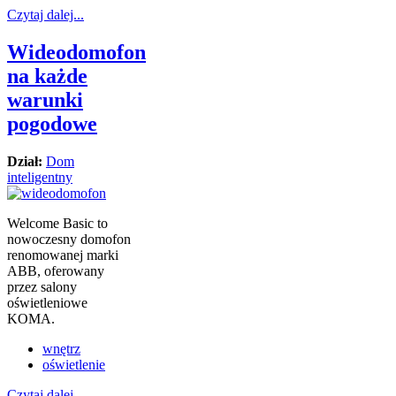
Czytaj dalej...
Wideodomofon
na każde
warunki
pogodowe
Dział:
Dom
inteligentny
Welcome Basic to
nowoczesny domofon
renomowanej marki
ABB, oferowany
przez salony
oświetleniowe
KOMA.
wnętrz
oświetlenie
Czytaj dalej...