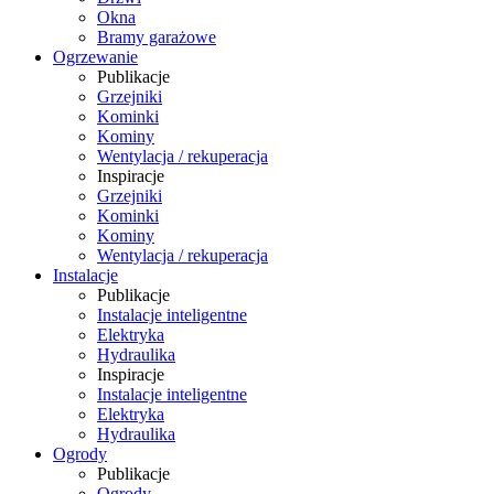
Okna
Bramy garażowe
Ogrzewanie
Publikacje
Grzejniki
Kominki
Kominy
Wentylacja / rekuperacja
Inspiracje
Grzejniki
Kominki
Kominy
Wentylacja / rekuperacja
Instalacje
Publikacje
Instalacje inteligentne
Elektryka
Hydraulika
Inspiracje
Instalacje inteligentne
Elektryka
Hydraulika
Ogrody
Publikacje
Ogrody