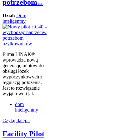
potrzebom...
Dział:
Dom
inteligentny
Firma LINAK®
wprowadza nową
generację pilotów do
obsługi łóżek
wypoczynkowych z
regulacją położenia.
Jest to rozwiązanie
wyjątkowe i jak...
dom
inteligentny
Czytaj dalej...
Facility Pilot