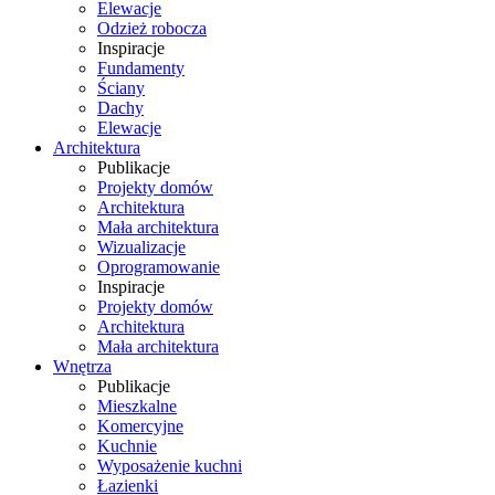
Elewacje
Odzież robocza
Inspiracje
Fundamenty
Ściany
Dachy
Elewacje
Architektura
Publikacje
Projekty domów
Architektura
Mała architektura
Wizualizacje
Oprogramowanie
Inspiracje
Projekty domów
Architektura
Mała architektura
Wnętrza
Publikacje
Mieszkalne
Komercyjne
Kuchnie
Wyposażenie kuchni
Łazienki