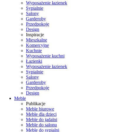
Wyposażenie łazienek
Sypialnie
Salony
Garderoby
Przedpokoje
Design
Inspiracje
Mieszkalne
Komercyjne
Kuchnie
Wyposażenie kuchni
Łazienki
Wyposażenie łazienek
Sypialnie
Salony
Garderoby
Przedpokoje
Design
Meble
Publikacje
Meble biurowe
Meble dla dzieci
Meble do jadalni
Meble do salonu
Meble do sypialni