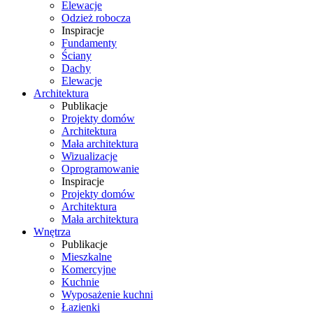
Elewacje
Odzież robocza
Inspiracje
Fundamenty
Ściany
Dachy
Elewacje
Architektura
Publikacje
Projekty domów
Architektura
Mała architektura
Wizualizacje
Oprogramowanie
Inspiracje
Projekty domów
Architektura
Mała architektura
Wnętrza
Publikacje
Mieszkalne
Komercyjne
Kuchnie
Wyposażenie kuchni
Łazienki