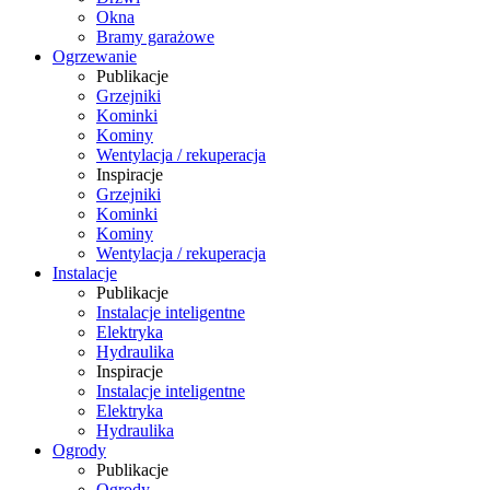
Okna
Bramy garażowe
Ogrzewanie
Publikacje
Grzejniki
Kominki
Kominy
Wentylacja / rekuperacja
Inspiracje
Grzejniki
Kominki
Kominy
Wentylacja / rekuperacja
Instalacje
Publikacje
Instalacje inteligentne
Elektryka
Hydraulika
Inspiracje
Instalacje inteligentne
Elektryka
Hydraulika
Ogrody
Publikacje
Ogrody