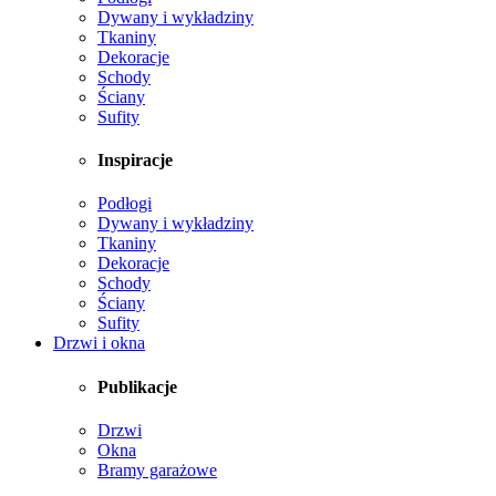
Dywany i wykładziny
Tkaniny
Dekoracje
Schody
Ściany
Sufity
Inspiracje
Podłogi
Dywany i wykładziny
Tkaniny
Dekoracje
Schody
Ściany
Sufity
Drzwi i okna
Publikacje
Drzwi
Okna
Bramy garażowe