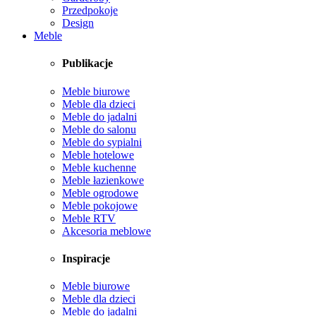
Przedpokoje
Design
Meble
Publikacje
Meble biurowe
Meble dla dzieci
Meble do jadalni
Meble do salonu
Meble do sypialni
Meble hotelowe
Meble kuchenne
Meble łazienkowe
Meble ogrodowe
Meble pokojowe
Meble RTV
Akcesoria meblowe
Inspiracje
Meble biurowe
Meble dla dzieci
Meble do jadalni