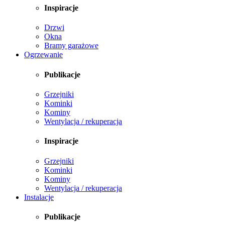
Inspiracje
Drzwi
Okna
Bramy garażowe
Ogrzewanie
Publikacje
Grzejniki
Kominki
Kominy
Wentylacja / rekuperacja
Inspiracje
Grzejniki
Kominki
Kominy
Wentylacja / rekuperacja
Instalacje
Publikacje