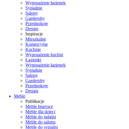
Wyposażenie łazienek
Sypialnie
Salony
Garderoby
Przedpokoje
Design
Inspiracje
Mieszkalne
Komercyjne
Kuchnie
Wyposażenie kuchni
Łazienki
Wyposażenie łazienek
Sypialnie
Salony
Garderoby
Przedpokoje
Design
Meble
Publikacje
Meble biurowe
Meble dla dzieci
Meble do jadalni
Meble do salonu
Meble do sypialni