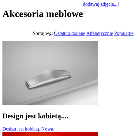
dodawaj zdjęcia...!
Akcesoria meblowe
Sortuj wg:
Ostatnio dodane
Alfabetycznie
Popularne
Design jest kobietą....
Design jest kobietą. Nowa...