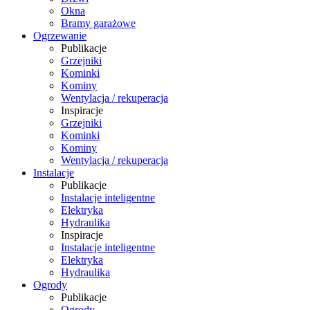
Okna
Bramy garażowe
Ogrzewanie
Publikacje
Grzejniki
Kominki
Kominy
Wentylacja / rekuperacja
Inspiracje
Grzejniki
Kominki
Kominy
Wentylacja / rekuperacja
Instalacje
Publikacje
Instalacje inteligentne
Elektryka
Hydraulika
Inspiracje
Instalacje inteligentne
Elektryka
Hydraulika
Ogrody
Publikacje
Ogrody