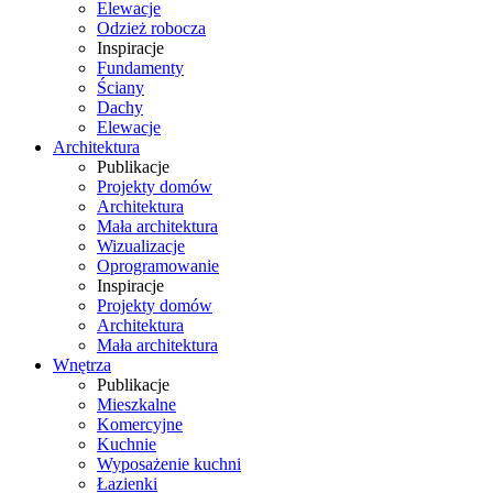
Elewacje
Odzież robocza
Inspiracje
Fundamenty
Ściany
Dachy
Elewacje
Architektura
Publikacje
Projekty domów
Architektura
Mała architektura
Wizualizacje
Oprogramowanie
Inspiracje
Projekty domów
Architektura
Mała architektura
Wnętrza
Publikacje
Mieszkalne
Komercyjne
Kuchnie
Wyposażenie kuchni
Łazienki