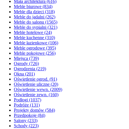
Mała architektura
(616)
Meble biurowe
(834)
Meble dla dzieci
(318)
Meble do jadalni
(262)
Meble do salonu
(1565)
Meble do sypialni
(321)
Meble hotelowe
(24)
Meble kuchenne
(310)
Meble łazienkowe
(106)
Meble ogrodowe
(395)
Meble pokojowe
(256)
Miejsca
(739)
Ogrody
(726)
Ogrodzenia
(219)
Okna
(201)
Oświetlenie ogrod.
(91)
Oświetlenie uliczne
(20)
Oświetlenie wewn.
(2009)
Oświetlenie zewn.
(160)
Podłogi
(1037)
Podróże
(131)
Projekty domów
(584)
Przedpokoje
(84)
Salony
(233)
Schody
(223)