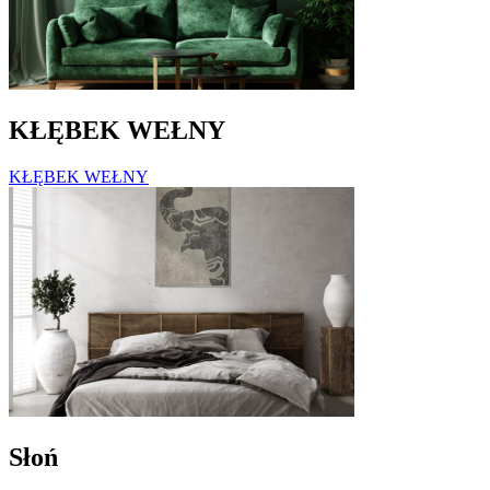
KŁĘBEK WEŁNY
KŁĘBEK WEŁNY
Słoń