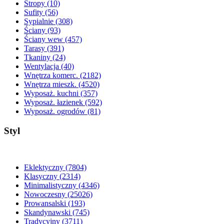
Stropy
(10)
Sufity
(56)
Sypialnie
(308)
Ściany
(93)
Ściany wew
(457)
Tarasy
(391)
Tkaniny
(24)
Wentylacja
(40)
Wnętrza komerc.
(2182)
Wnętrza mieszk.
(4520)
Wyposaż. kuchni
(357)
Wyposaż. łazienek
(592)
Wyposaż. ogrodów
(81)
Styl
Eklektyczny
(7804)
Klasyczny
(2314)
Minimalistyczny
(4346)
Nowoczesny
(25026)
Prowansalski
(193)
Skandynawski
(745)
Tradycyjny
(3711)