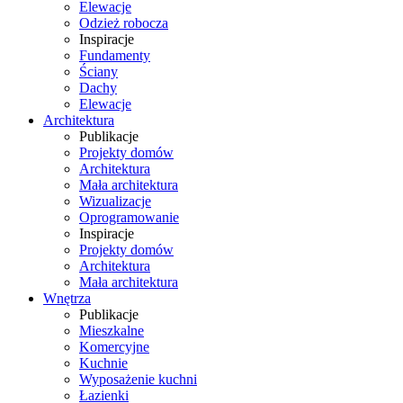
Elewacje
Odzież robocza
Inspiracje
Fundamenty
Ściany
Dachy
Elewacje
Architektura
Publikacje
Projekty domów
Architektura
Mała architektura
Wizualizacje
Oprogramowanie
Inspiracje
Projekty domów
Architektura
Mała architektura
Wnętrza
Publikacje
Mieszkalne
Komercyjne
Kuchnie
Wyposażenie kuchni
Łazienki