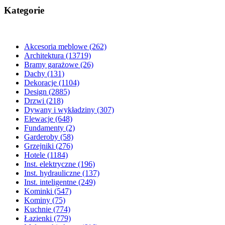
Kategorie
Akcesoria meblowe
(262)
Architektura
(13719)
Bramy garażowe
(26)
Dachy
(131)
Dekoracje
(1104)
Design
(2885)
Drzwi
(218)
Dywany i wykładziny
(307)
Elewacje
(648)
Fundamenty
(2)
Garderoby
(58)
Grzejniki
(276)
Hotele
(1184)
Inst. elektryczne
(196)
Inst. hydrauliczne
(137)
Inst. inteligentne
(249)
Kominki
(547)
Kominy
(75)
Kuchnie
(774)
Łazienki
(779)