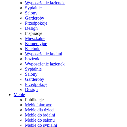
Wyposażenie łazienek
Sypialnie
Salony
Garderoby
Przedpokoje
Design
Inspiracje
Mieszkalne
Komercyjne
Kuchnie
Wyposażenie kuchni
Łazienki
Wyposażenie łazienek
Sypialnie
Salony
Garderoby
Przedpokoje
Design
Meble
Publikacje
Meble biurowe
Meble dla dzieci
Meble do jadalni
Meble do salonu
Meble do sypialni