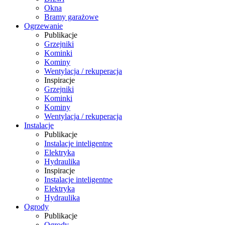
Okna
Bramy garażowe
Ogrzewanie
Publikacje
Grzejniki
Kominki
Kominy
Wentylacja / rekuperacja
Inspiracje
Grzejniki
Kominki
Kominy
Wentylacja / rekuperacja
Instalacje
Publikacje
Instalacje inteligentne
Elektryka
Hydraulika
Inspiracje
Instalacje inteligentne
Elektryka
Hydraulika
Ogrody
Publikacje
Ogrody