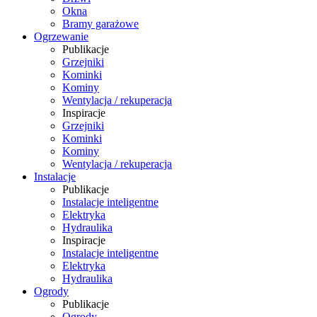
Okna
Bramy garażowe
Ogrzewanie
Publikacje
Grzejniki
Kominki
Kominy
Wentylacja / rekuperacja
Inspiracje
Grzejniki
Kominki
Kominy
Wentylacja / rekuperacja
Instalacje
Publikacje
Instalacje inteligentne
Elektryka
Hydraulika
Inspiracje
Instalacje inteligentne
Elektryka
Hydraulika
Ogrody
Publikacje
Ogrody