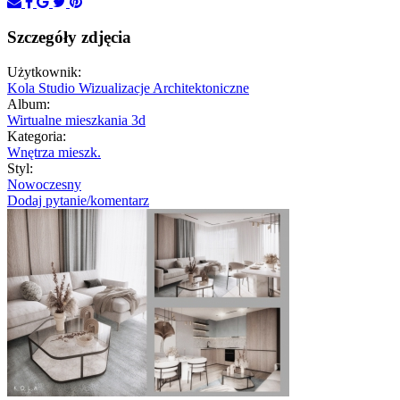
Szczegóły zdjęcia
Użytkownik:
Kola Studio Wizualizacje Architektoniczne
Album:
Wirtualne mieszkania 3d
Kategoria:
Wnętrza mieszk.
Styl:
Nowoczesny
Dodaj pytanie/komentarz