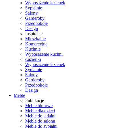
Wyposażenie łazienek
Sypialnie
Salony
Garderoby
Przedpokoje
Design
Inspiracje
Mieszkalne
Komercyjne
Kuchnie
Wyposażenie kuchni
Łazienki
Wyposażenie łazienek
Sypialnie
Salony
Garderoby
Przedpokoje
Design
Meble
Publikacje
Meble biurowe
Meble dla dzieci
Meble do jadalni
Meble do salonu
Meble do sypialni