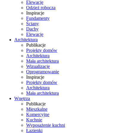
Elewacje
Odzież robocza
Inspiracje
Fundamenty
Ściany
Dachy
Elewacje
Architektura
Publikacje
Projekty domów
Architektura
Mała architektura
Wizualizacje
Oprogramowanie
Inspiracje
Projekty domów
Architektura
Mała architektura
Wnętrza
Publikacje
Mieszkalne
Komercyjne
Kuchnie
Wyposażenie kuchni
Łazienki