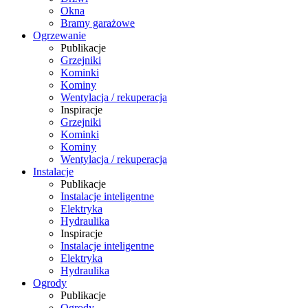
Okna
Bramy garażowe
Ogrzewanie
Publikacje
Grzejniki
Kominki
Kominy
Wentylacja / rekuperacja
Inspiracje
Grzejniki
Kominki
Kominy
Wentylacja / rekuperacja
Instalacje
Publikacje
Instalacje inteligentne
Elektryka
Hydraulika
Inspiracje
Instalacje inteligentne
Elektryka
Hydraulika
Ogrody
Publikacje
Ogrody