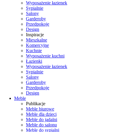
Wyposażenie łazienek
Sypialnie
Salony
Garderoby
Przedpokoje
Design
Inspiracje
Mieszkalne
Komercyjne
Kuchnie
Wyposażenie kuchni
Łazienki
Wyposażenie łazienek
Sypialnie
Salony
Garderoby
Przedpokoje
Design
Meble
Publikacje
Meble biurowe
Meble dla dzieci
Meble do jadalni
Meble do salonu
Meble do sypialni