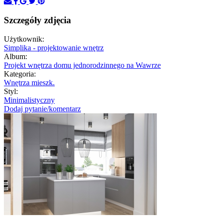
Szczegóły zdjęcia
Użytkownik:
Simplika - projektowanie wnętrz
Album:
Projekt wnętrza domu jednorodzinnego na Wawrze
Kategoria:
Wnętrza mieszk.
Styl:
Minimalistyczny
Dodaj pytanie/komentarz