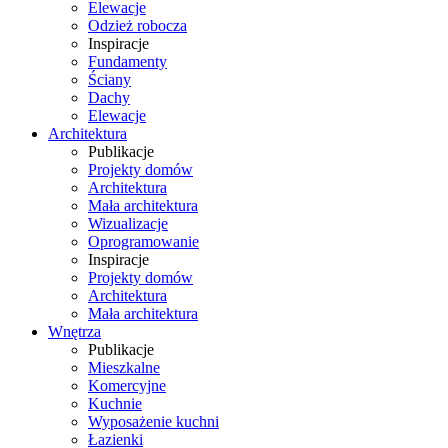
Elewacje
Odzież robocza
Inspiracje
Fundamenty
Ściany
Dachy
Elewacje
Architektura
Publikacje
Projekty domów
Architektura
Mała architektura
Wizualizacje
Oprogramowanie
Inspiracje
Projekty domów
Architektura
Mała architektura
Wnętrza
Publikacje
Mieszkalne
Komercyjne
Kuchnie
Wyposażenie kuchni
Łazienki