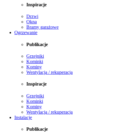
Inspiracje
Drzwi
Okna
Bramy garażowe
Ogrzewanie
Publikacje
Grzejniki
Kominki
Kominy
Wentylacja / rekuperacja
Inspiracje
Grzejniki
Kominki
Kominy
Wentylacja / rekuperacja
Instalacje
Publikacje