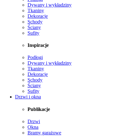
Dywany i wykładziny
Tkaniny
Dekoracje
Schody
Ściany
Sufity
Inspiracje
Podłogi
Dywany i wykładziny
Tkaniny
Dekoracje
Schody
Ściany
Sufity
Drzwi i okna
Publikacje
Drzwi
Okna
Bramy garażowe