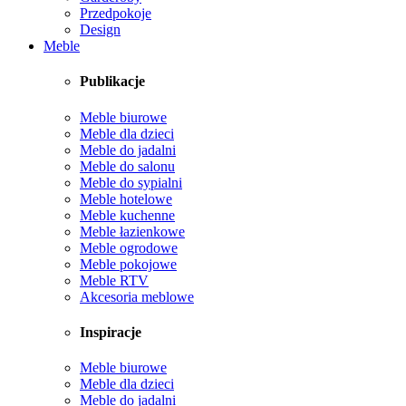
Przedpokoje
Design
Meble
Publikacje
Meble biurowe
Meble dla dzieci
Meble do jadalni
Meble do salonu
Meble do sypialni
Meble hotelowe
Meble kuchenne
Meble łazienkowe
Meble ogrodowe
Meble pokojowe
Meble RTV
Akcesoria meblowe
Inspiracje
Meble biurowe
Meble dla dzieci
Meble do jadalni