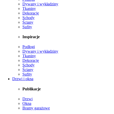
Dywany i wykładziny
Tkaniny
Dekoracje
Schody
Ściany
Sufity
Inspiracje
Podłogi
Dywany i wykładziny
Tkaniny
Dekoracje
Schody
Ściany
Sufity
Drzwi i okna
Publikacje
Drzwi
Okna
Bramy garażowe