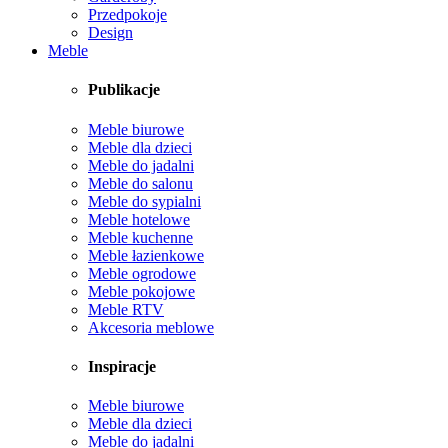
Przedpokoje
Design
Meble
Publikacje
Meble biurowe
Meble dla dzieci
Meble do jadalni
Meble do salonu
Meble do sypialni
Meble hotelowe
Meble kuchenne
Meble łazienkowe
Meble ogrodowe
Meble pokojowe
Meble RTV
Akcesoria meblowe
Inspiracje
Meble biurowe
Meble dla dzieci
Meble do jadalni