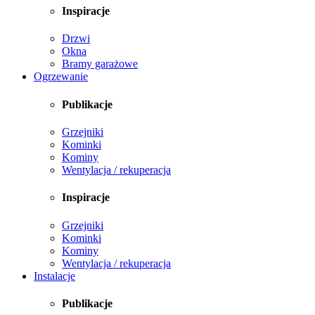
Inspiracje
Drzwi
Okna
Bramy garażowe
Ogrzewanie
Publikacje
Grzejniki
Kominki
Kominy
Wentylacja / rekuperacja
Inspiracje
Grzejniki
Kominki
Kominy
Wentylacja / rekuperacja
Instalacje
Publikacje