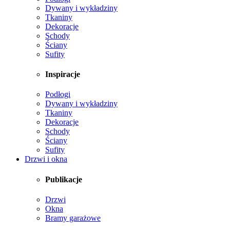
Dywany i wykładziny
Tkaniny
Dekoracje
Schody
Ściany
Sufity
Inspiracje
Podłogi
Dywany i wykładziny
Tkaniny
Dekoracje
Schody
Ściany
Sufity
Drzwi i okna
Publikacje
Drzwi
Okna
Bramy garażowe