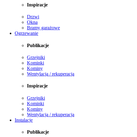
Inspiracje
Drzwi
Okna
Bramy garażowe
Ogrzewanie
Publikacje
Grzejniki
Kominki
Kominy
Wentylacja / rekuperacja
Inspiracje
Grzejniki
Kominki
Kominy
Wentylacja / rekuperacja
Instalacje
Publikacje