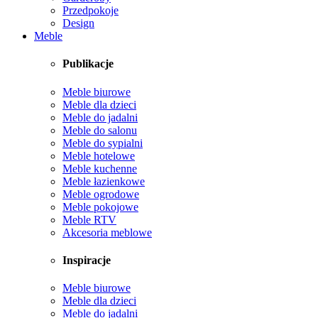
Przedpokoje
Design
Meble
Publikacje
Meble biurowe
Meble dla dzieci
Meble do jadalni
Meble do salonu
Meble do sypialni
Meble hotelowe
Meble kuchenne
Meble łazienkowe
Meble ogrodowe
Meble pokojowe
Meble RTV
Akcesoria meblowe
Inspiracje
Meble biurowe
Meble dla dzieci
Meble do jadalni