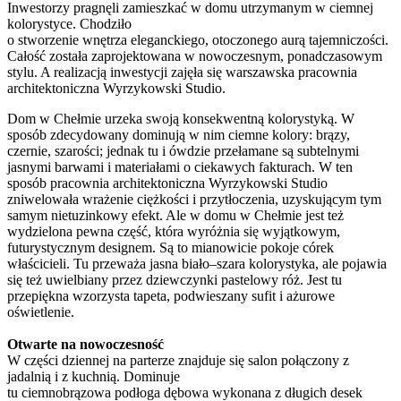
Inwestorzy pragnęli zamieszkać w domu utrzymanym w ciemnej
kolorystyce. Chodziło
o stworzenie wnętrza eleganckiego, otoczonego aurą tajemniczości.
Całość została zaprojektowana w nowoczesnym, ponadczasowym
stylu. A realizacją inwestycji zajęła się warszawska pracownia
architektoniczna Wyrzykowski Studio.
Dom w Chełmie urzeka swoją konsekwentną kolorystyką. W
sposób zdecydowany dominują w nim ciemne kolory: brązy,
czernie, szarości; jednak tu i ówdzie przełamane są subtelnymi
jasnymi barwami i materiałami o ciekawych fakturach. W ten
sposób pracownia architektoniczna Wyrzykowski Studio
zniwelowała wrażenie ciężkości i przytłoczenia, uzyskującym tym
samym nietuzinkowy efekt. Ale w domu w Chełmie jest też
wydzielona pewna część, która wyróżnia się wyjątkowym,
futurystycznym designem. Są to mianowicie pokoje córek
właścicieli. Tu przeważa jasna biało–szara kolorystyka, ale pojawia
się też uwielbiany przez dziewczynki pastelowy róż. Jest tu
przepiękna wzorzysta tapeta, podwieszany sufit i ażurowe
oświetlenie.
Otwarte na nowoczesność
W części dziennej na parterze znajduje się salon połączony z
jadalnią i z kuchnią. Dominuje
tu ciemnobrązowa podłoga dębowa wykonana z długich desek