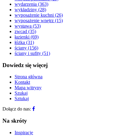
wydarzenia
(363)
wykładziny
(28)
wyposażenie kuchni
(26)
wyposażenie wnętrz
(15)
wystawa
(53)
zwcad
(35)
łazienki
(69)
łóżka
(31)
ściany
(156)
ściany i sufity
(51)
Dowiedz się więcej
Strona główna
Kontakt
Mapa witryny
Szukaj
Sztukaj
Dołącz do nas:
Na skróty
Inspiracje