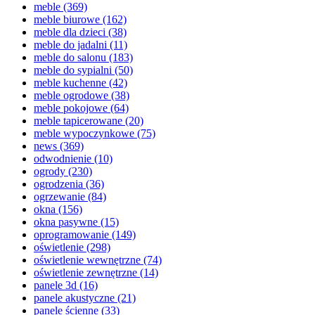
meble
(369)
meble biurowe
(162)
meble dla dzieci
(38)
meble do jadalni
(11)
meble do salonu
(183)
meble do sypialni
(50)
meble kuchenne
(42)
meble ogrodowe
(38)
meble pokojowe
(64)
meble tapicerowane
(20)
meble wypoczynkowe
(75)
news
(369)
odwodnienie
(10)
ogrody
(230)
ogrodzenia
(36)
ogrzewanie
(84)
okna
(156)
okna pasywne
(15)
oprogramowanie
(149)
oświetlenie
(298)
oświetlenie wewnętrzne
(74)
oświetlenie zewnętrzne
(14)
panele 3d
(16)
panele akustyczne
(21)
panele ścienne
(33)