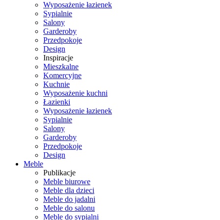
Wyposażenie łazienek
Sypialnie
Salony
Garderoby
Przedpokoje
Design
Inspiracje
Mieszkalne
Komercyjne
Kuchnie
Wyposażenie kuchni
Łazienki
Wyposażenie łazienek
Sypialnie
Salony
Garderoby
Przedpokoje
Design
Meble
Publikacje
Meble biurowe
Meble dla dzieci
Meble do jadalni
Meble do salonu
Meble do sypialni