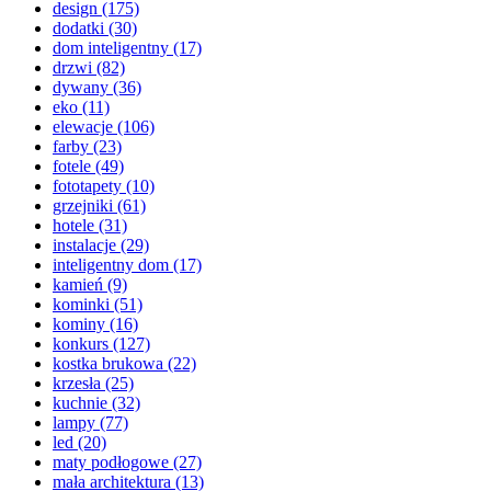
design
(175)
dodatki
(30)
dom inteligentny
(17)
drzwi
(82)
dywany
(36)
eko
(11)
elewacje
(106)
farby
(23)
fotele
(49)
fototapety
(10)
grzejniki
(61)
hotele
(31)
instalacje
(29)
inteligentny dom
(17)
kamień
(9)
kominki
(51)
kominy
(16)
konkurs
(127)
kostka brukowa
(22)
krzesła
(25)
kuchnie
(32)
lampy
(77)
led
(20)
maty podłogowe
(27)
mała architektura
(13)