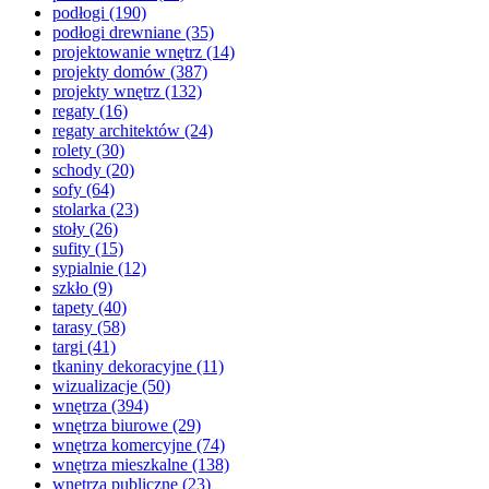
podłogi
(190)
podłogi drewniane
(35)
projektowanie wnętrz
(14)
projekty domów
(387)
projekty wnętrz
(132)
regaty
(16)
regaty architektów
(24)
rolety
(30)
schody
(20)
sofy
(64)
stolarka
(23)
stoły
(26)
sufity
(15)
sypialnie
(12)
szkło
(9)
tapety
(40)
tarasy
(58)
targi
(41)
tkaniny dekoracyjne
(11)
wizualizacje
(50)
wnętrza
(394)
wnętrza biurowe
(29)
wnętrza komercyjne
(74)
wnętrza mieszkalne
(138)
wnętrza publiczne
(23)