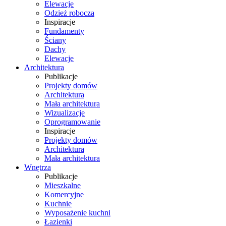
Elewacje
Odzież robocza
Inspiracje
Fundamenty
Ściany
Dachy
Elewacje
Architektura
Publikacje
Projekty domów
Architektura
Mała architektura
Wizualizacje
Oprogramowanie
Inspiracje
Projekty domów
Architektura
Mała architektura
Wnętrza
Publikacje
Mieszkalne
Komercyjne
Kuchnie
Wyposażenie kuchni
Łazienki