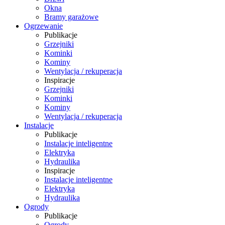
Okna
Bramy garażowe
Ogrzewanie
Publikacje
Grzejniki
Kominki
Kominy
Wentylacja / rekuperacja
Inspiracje
Grzejniki
Kominki
Kominy
Wentylacja / rekuperacja
Instalacje
Publikacje
Instalacje inteligentne
Elektryka
Hydraulika
Inspiracje
Instalacje inteligentne
Elektryka
Hydraulika
Ogrody
Publikacje
Ogrody