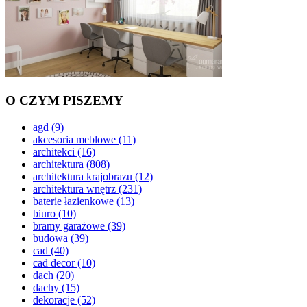
O CZYM PISZEMY
agd
(9)
akcesoria meblowe
(11)
architekci
(16)
architektura
(808)
architektura krajobrazu
(12)
architektura wnętrz
(231)
baterie łazienkowe
(13)
biuro
(10)
bramy garażowe
(39)
budowa
(39)
cad
(40)
cad decor
(10)
dach
(20)
dachy
(15)
dekoracje
(52)