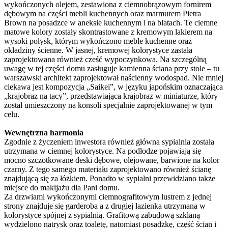
wykończonych olejem, zestawiona z ciemnobrązowym fornirem
dębowym na części mebli kuchennych oraz marmurem Pietra
Brown na posadzce w aneksie kuchennym i na blatach. Te ciemne
matowe kolory zostały skontrastowane z kremowym lakierem na
wysoki połysk, którym wykończono meble kuchenne oraz
okładziny ścienne. W jasnej, kremowej kolorystyce zastała
zaprojektowana również cześć wypoczynkowa. Na szczególną
uwagę w tej części domu zasługuje kamienna ściana przy stole – tu
warszawski architekt zaprojektował naścienny wodospad. Nie mniej
ciekawa jest kompozycja „Saikei”, w języku japońskim oznaczająca
„krajobraz na tacy”, przedstawiająca krajobraz w miniaturze, który
został umieszczony na konsoli specjalnie zaprojektowanej w tym
celu.
Wewnętrzna harmonia
Zgodnie z życzeniem inwestora również główna sypialnia została
utrzymana w ciemnej kolorystyce. Na podłodze pojawiają się
mocno szczotkowane deski dębowe, olejowane, barwione na kolor
czarny. Z tego samego materiału zaprojektowano również ścianę
znajdującą się za łóżkiem. Ponadto w sypialni przewidziano także
miejsce do makijażu dla Pani domu.
Za drzwiami wykończonymi ciemnografitowym lustrem z jednej
strony znajduje się garderoba a z drugiej łazienka utrzymana w
kolorystyce spójnej z sypialnią. Grafitową zabudową szklaną
wydzielono natrysk oraz toaletę, natomiast posadzkę, część ścian i