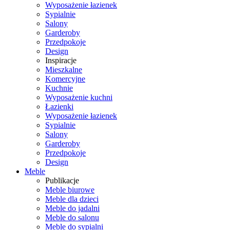
Wyposażenie łazienek
Sypialnie
Salony
Garderoby
Przedpokoje
Design
Inspiracje
Mieszkalne
Komercyjne
Kuchnie
Wyposażenie kuchni
Łazienki
Wyposażenie łazienek
Sypialnie
Salony
Garderoby
Przedpokoje
Design
Meble
Publikacje
Meble biurowe
Meble dla dzieci
Meble do jadalni
Meble do salonu
Meble do sypialni