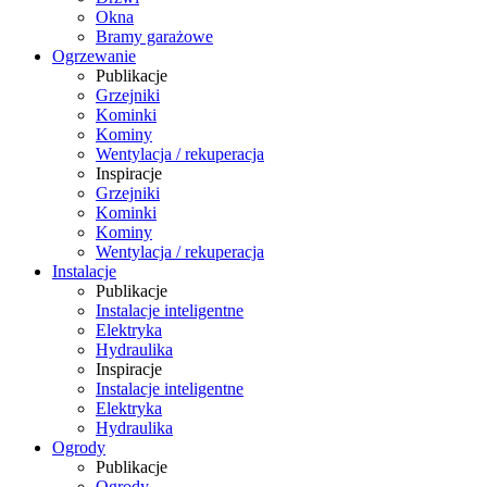
Okna
Bramy garażowe
Ogrzewanie
Publikacje
Grzejniki
Kominki
Kominy
Wentylacja / rekuperacja
Inspiracje
Grzejniki
Kominki
Kominy
Wentylacja / rekuperacja
Instalacje
Publikacje
Instalacje inteligentne
Elektryka
Hydraulika
Inspiracje
Instalacje inteligentne
Elektryka
Hydraulika
Ogrody
Publikacje
Ogrody