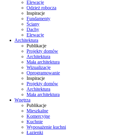
Elewacje
Odzież robocza
Inspiracje
Fundamenty
Ściany
Dachy
Elewacje
Architektura
Publikacje
Projekty domów
Architektura
Mała architektura
Wizualizacje
Oprogramowanie
Inspiracje
Projekty domów
Architektura
Mała architektura
Wnętrza
Publikacje
Mieszkalne
Komercyjne
Kuchnie
Wyposażenie kuchni
Łazienki