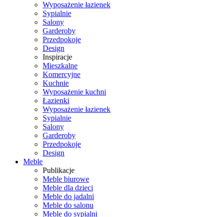
Wyposażenie łazienek
Sypialnie
Salony
Garderoby
Przedpokoje
Design
Inspiracje
Mieszkalne
Komercyjne
Kuchnie
Wyposażenie kuchni
Łazienki
Wyposażenie łazienek
Sypialnie
Salony
Garderoby
Przedpokoje
Design
Meble
Publikacje
Meble biurowe
Meble dla dzieci
Meble do jadalni
Meble do salonu
Meble do sypialni