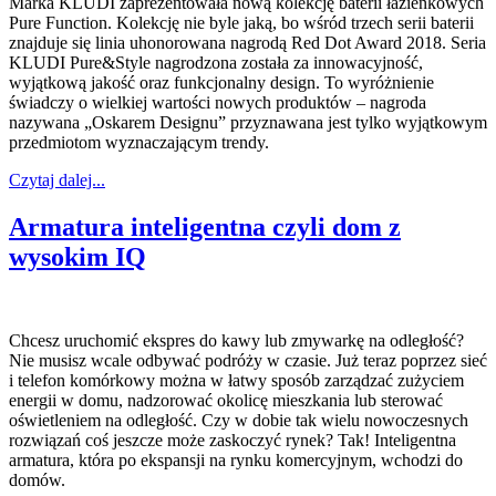
Marka KLUDI zaprezentowała nową kolekcję baterii łazienkowych
Pure Function. Kolekcję nie byle jaką, bo wśród trzech serii baterii
znajduje się linia uhonorowana nagrodą Red Dot Award 2018. Seria
KLUDI Pure&Style nagrodzona została za innowacyjność,
wyjątkową jakość oraz funkcjonalny design. To wyróżnienie
świadczy o wielkiej wartości nowych produktów – nagroda
nazywana „Oskarem Designu” przyznawana jest tylko wyjątkowym
przedmiotom wyznaczającym trendy.
Czytaj dalej...
Armatura inteligentna czyli dom z
wysokim IQ
Chcesz uruchomić ekspres do kawy lub zmywarkę na odległość?
Nie musisz wcale odbywać podróży w czasie. Już teraz poprzez sieć
i telefon komórkowy można w łatwy sposób zarządzać zużyciem
energii w domu, nadzorować okolicę mieszkania lub sterować
oświetleniem na odległość. Czy w dobie tak wielu nowoczesnych
rozwiązań coś jeszcze może zaskoczyć rynek? Tak! Inteligentna
armatura, która po ekspansji na rynku komercyjnym, wchodzi do
domów.