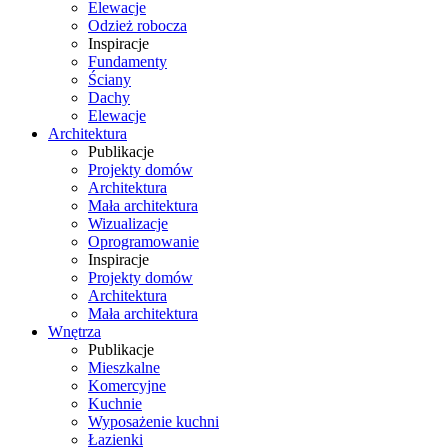
Elewacje
Odzież robocza
Inspiracje
Fundamenty
Ściany
Dachy
Elewacje
Architektura
Publikacje
Projekty domów
Architektura
Mała architektura
Wizualizacje
Oprogramowanie
Inspiracje
Projekty domów
Architektura
Mała architektura
Wnętrza
Publikacje
Mieszkalne
Komercyjne
Kuchnie
Wyposażenie kuchni
Łazienki