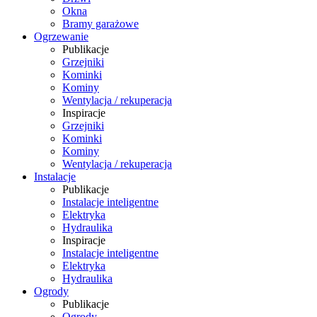
Okna
Bramy garażowe
Ogrzewanie
Publikacje
Grzejniki
Kominki
Kominy
Wentylacja / rekuperacja
Inspiracje
Grzejniki
Kominki
Kominy
Wentylacja / rekuperacja
Instalacje
Publikacje
Instalacje inteligentne
Elektryka
Hydraulika
Inspiracje
Instalacje inteligentne
Elektryka
Hydraulika
Ogrody
Publikacje
Ogrody