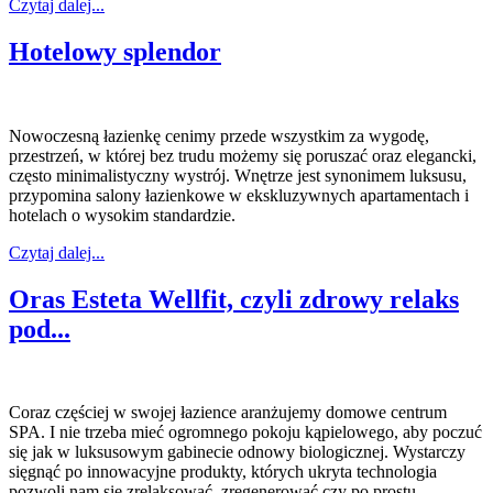
Czytaj dalej...
Hotelowy splendor
Nowoczesną łazienkę cenimy przede wszystkim za wygodę,
przestrzeń, w której bez trudu możemy się poruszać oraz elegancki,
często minimalistyczny wystrój. Wnętrze jest synonimem luksusu,
przypomina salony łazienkowe w ekskluzywnych apartamentach i
hotelach o wysokim standardzie.
Czytaj dalej...
Oras Esteta Wellfit, czyli zdrowy relaks
pod...
Coraz częściej w swojej łazience aranżujemy domowe centrum
SPA. I nie trzeba mieć ogromnego pokoju kąpielowego, aby poczuć
się jak w luksusowym gabinecie odnowy biologicznej. Wystarczy
sięgnąć po innowacyjne produkty, których ukryta technologia
pozwoli nam się zrelaksować, zregenerować czy po prostu