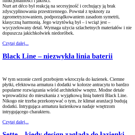
funkcjonalności i jakości.
Nurt art déco był reakcją na secesyjność i cechujący ją brak
zdyscyplinowania przestrzennego. Powstał z tęsknoty za
zgeometryzowaniem, podporządkowaniem zasadom symetrii,
klasyczną harmonią. Jego wizytówką był – i wciąż jest –
wycyzelowany detal. Wymaga użycia szlachetnych materiałów i nie
dopuszcza jakichkolwiek niedoróbek.
Czytaj dalej...
Black Line – niezwykła linia baterii
W tym sezonie czerń przebojem wkroczyła do łazienek. Ciemne
płytki, efektowna armatura i dodatki w kolorze antracytu to bardzo
popularne rozwiązania wśród architektów wnętrz. Modne detale
wprowadzisz do mieszkania z wyjątkową linią baterii Black Line.
Nikogo nie trzeba przekonywać o tym, że klimat aranżacji budują
dodatki. Intrygująca armatura łazienkowa nadaje wnętrzom
intrygującego charakteru.
Czytaj dalej...
Sette – kiedy design zagląda do łazienki