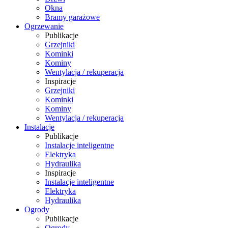
Okna
Bramy garażowe
Ogrzewanie
Publikacje
Grzejniki
Kominki
Kominy
Wentylacja / rekuperacja
Inspiracje
Grzejniki
Kominki
Kominy
Wentylacja / rekuperacja
Instalacje
Publikacje
Instalacje inteligentne
Elektryka
Hydraulika
Inspiracje
Instalacje inteligentne
Elektryka
Hydraulika
Ogrody
Publikacje
Ogrody