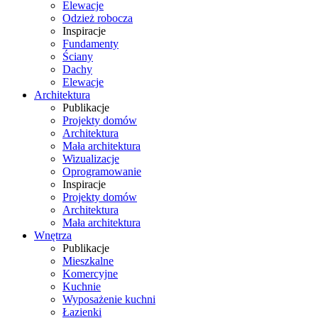
Elewacje
Odzież robocza
Inspiracje
Fundamenty
Ściany
Dachy
Elewacje
Architektura
Publikacje
Projekty domów
Architektura
Mała architektura
Wizualizacje
Oprogramowanie
Inspiracje
Projekty domów
Architektura
Mała architektura
Wnętrza
Publikacje
Mieszkalne
Komercyjne
Kuchnie
Wyposażenie kuchni
Łazienki