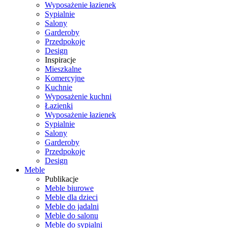
Wyposażenie łazienek
Sypialnie
Salony
Garderoby
Przedpokoje
Design
Inspiracje
Mieszkalne
Komercyjne
Kuchnie
Wyposażenie kuchni
Łazienki
Wyposażenie łazienek
Sypialnie
Salony
Garderoby
Przedpokoje
Design
Meble
Publikacje
Meble biurowe
Meble dla dzieci
Meble do jadalni
Meble do salonu
Meble do sypialni