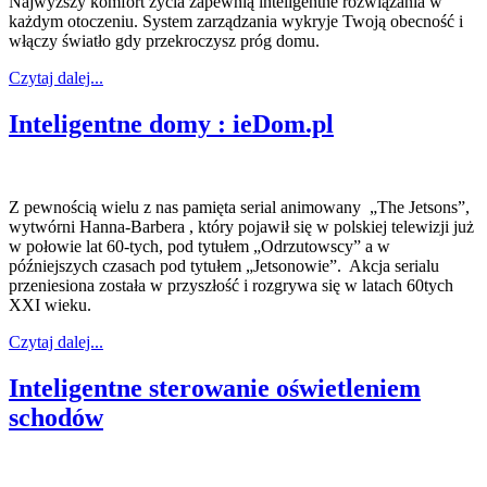
Najwyższy komfort życia zapewnią inteligentne rozwiązania w
każdym otoczeniu. System zarządzania wykryje Twoją obecność i
włączy światło gdy przekroczysz próg domu.
Czytaj dalej...
Inteligentne domy : ieDom.pl
Z pewnością wielu z nas pamięta serial animowany „The Jetsons”,
wytwórni Hanna-Barbera , który pojawił się w polskiej telewizji już
w połowie lat 60-tych, pod tytułem „Odrzutowscy” a w
późniejszych czasach pod tytułem „Jetsonowie”. Akcja serialu
przeniesiona została w przyszłość i rozgrywa się w latach 60tych
XXI wieku.
Czytaj dalej...
Inteligentne sterowanie oświetleniem
schodów