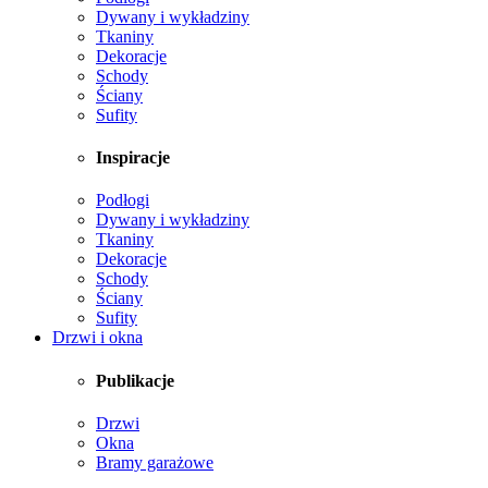
Dywany i wykładziny
Tkaniny
Dekoracje
Schody
Ściany
Sufity
Inspiracje
Podłogi
Dywany i wykładziny
Tkaniny
Dekoracje
Schody
Ściany
Sufity
Drzwi i okna
Publikacje
Drzwi
Okna
Bramy garażowe