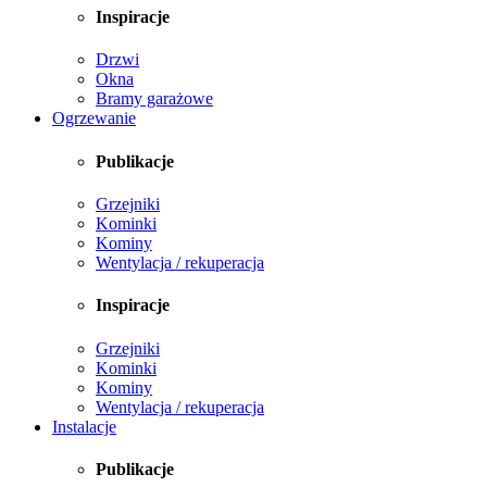
Inspiracje
Drzwi
Okna
Bramy garażowe
Ogrzewanie
Publikacje
Grzejniki
Kominki
Kominy
Wentylacja / rekuperacja
Inspiracje
Grzejniki
Kominki
Kominy
Wentylacja / rekuperacja
Instalacje
Publikacje