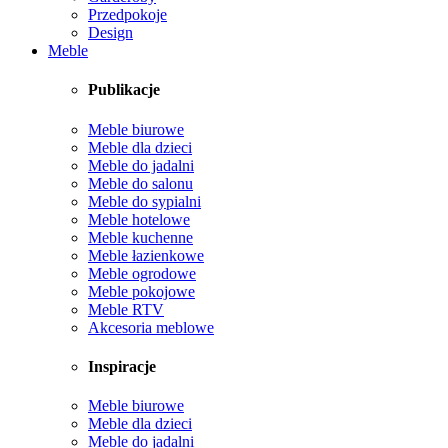
Przedpokoje
Design
Meble
Publikacje
Meble biurowe
Meble dla dzieci
Meble do jadalni
Meble do salonu
Meble do sypialni
Meble hotelowe
Meble kuchenne
Meble łazienkowe
Meble ogrodowe
Meble pokojowe
Meble RTV
Akcesoria meblowe
Inspiracje
Meble biurowe
Meble dla dzieci
Meble do jadalni