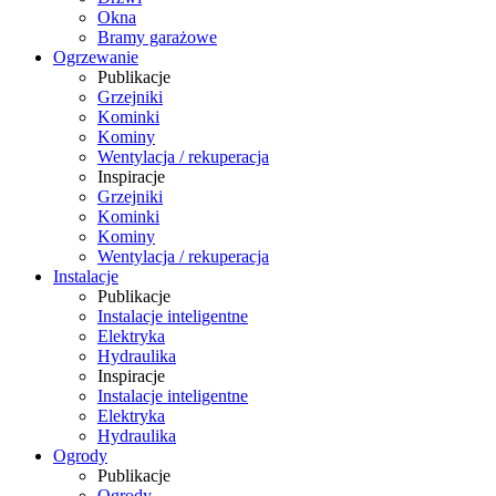
Okna
Bramy garażowe
Ogrzewanie
Publikacje
Grzejniki
Kominki
Kominy
Wentylacja / rekuperacja
Inspiracje
Grzejniki
Kominki
Kominy
Wentylacja / rekuperacja
Instalacje
Publikacje
Instalacje inteligentne
Elektryka
Hydraulika
Inspiracje
Instalacje inteligentne
Elektryka
Hydraulika
Ogrody
Publikacje
Ogrody