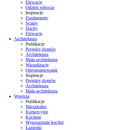
Elewacje
Odzież robocza
Inspiracje
Fundamenty
Ściany
Dachy
Elewacje
Architektura
Publikacje
Projekty domów
Architektura
Mała architektura
Wizualizacje
Oprogramowanie
Inspiracje
Projekty domów
Architektura
Mała architektura
Wnętrza
Publikacje
Mieszkalne
Komercyjne
Kuchnie
Wyposażenie kuchni
Łazienki