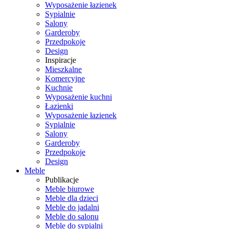
Wyposażenie łazienek
Sypialnie
Salony
Garderoby
Przedpokoje
Design
Inspiracje
Mieszkalne
Komercyjne
Kuchnie
Wyposażenie kuchni
Łazienki
Wyposażenie łazienek
Sypialnie
Salony
Garderoby
Przedpokoje
Design
Meble
Publikacje
Meble biurowe
Meble dla dzieci
Meble do jadalni
Meble do salonu
Meble do sypialni