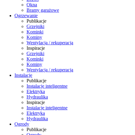
Okna
Bramy garażowe
Ogrzewanie
Publikacje
Grzejniki
Kominki
Kominy
Wentylacja / rekuperacja
Inspiracje
Grzejniki
Kominki
Kominy
Wentylacja / rekuperacja
Instalacje
Publikacje
Instalacje inteligentne
Elektryka
Hydraulika
Inspiracje
Instalacje inteligentne
Elektryka
Hydraulika
Ogrody
Publikacje
Ogrody