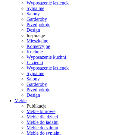
Wyposażenie łazienek
Sypialnie
Salony
Garderoby
Przedpokoje
Design
Inspiracje
Mieszkalne
Komercyjne
Kuchnie
Wyposażenie kuchni
Łazienki
Wyposażenie łazienek
Sypialnie
Salony
Garderoby
Przedpokoje
Design
Meble
Publikacje
Meble biurowe
Meble dla dzieci
Meble do jadalni
Meble do salonu
Meble do sypialni