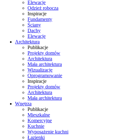
Elewacje
Odzież robocza
Inspiracje
Fundamenty
Ściany
Dachy
Elewacje
Architektura
Publikacje
Projekty domów
Architektura
Mała architektura
Wizualizacje
Oprogramowanie
Inspiracje
Projekty domów
Architektura
Mała architektura
Wnętrza
Publikacje
Mieszkalne
Komercyjne
Kuchnie
Wyposażenie kuchni
Łazienki