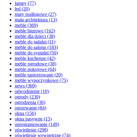
lampy
(77)
led
(20)
maty podłogowe
(27)
mała architektura
(13)
meble
(369)
meble biurowe
(162)
meble dla dzieci
(38)
meble do jadalni
(11)
meble do salonu
(183)
meble do sypialni
(50)
meble kuchenne
(42)
meble ogrodowe
(38)
meble pokojowe
(64)
meble tapicerowane
(20)
meble wypoczynkowe
(75)
news
(369)
odwodnienie
(10)
ogrody
(230)
ogrodzenia
(36)
ogrzewanie
(84)
okna
(156)
okna pasywne
(15)
oprogramowanie
(149)
oświetlenie
(298)
oświetlenie wewnętrzne
(74)