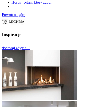
Horus - ogień, który zdobi
Powrót na górę
Inspiracje
dodawaj zdjęcia...!