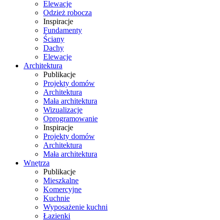
Elewacje
Odzież robocza
Inspiracje
Fundamenty
Ściany
Dachy
Elewacje
Architektura
Publikacje
Projekty domów
Architektura
Mała architektura
Wizualizacje
Oprogramowanie
Inspiracje
Projekty domów
Architektura
Mała architektura
Wnętrza
Publikacje
Mieszkalne
Komercyjne
Kuchnie
Wyposażenie kuchni
Łazienki