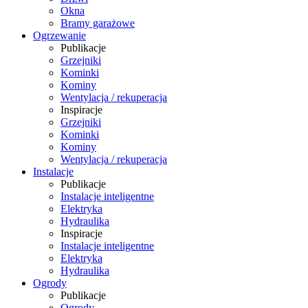
Okna
Bramy garażowe
Ogrzewanie
Publikacje
Grzejniki
Kominki
Kominy
Wentylacja / rekuperacja
Inspiracje
Grzejniki
Kominki
Kominy
Wentylacja / rekuperacja
Instalacje
Publikacje
Instalacje inteligentne
Elektryka
Hydraulika
Inspiracje
Instalacje inteligentne
Elektryka
Hydraulika
Ogrody
Publikacje
Ogrody