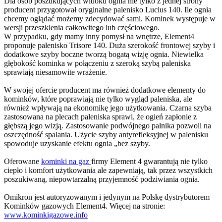
Dla osób poszukujących widoku ognia nie tylko z jednej strony
producent przygotował oryginalne palenisko Lucius 140. Ile ognia
chcemy oglądać możemy zdecydować sami. Kominek występuje w
wersji przeszklenia całkowitego lub częściowego.
W przypadku, gdy mamy inny pomysł na wnętrze, Element4
proponuje palenisko Trisore 140. Duża szerokość frontowej szyby i
dodatkowe szyby boczne tworzą bogatą wizję ognia. Niewielka
głębokość kominka w połączeniu z szeroką szybą paleniska
sprawiają niesamowite wrażenie.
W swojej ofercie producent ma również dodatkowe elementy do
kominków, które poprawiają nie tylko wygląd paleniska, ale
również wpływają na ekonomikę jego użytkowania. Czarna szyba
zastosowana na plecach paleniska sprawi, że ogień zapłonie z
głębszą jego wizją. Zastosowanie podwójnego palnika pozwoli na
oszczędność spalania. Użycie szyby antyrefleksyjnej w palenisku
spowoduje uzyskanie efektu ognia „bez szyby.
Oferowane
kominki na gaz
firmy Element 4 gwarantują nie tylko
ciepło i komfort użytkowania ale zapewniają, tak przez wszystkich
poszukiwaną, niepowtarzalną przyjemność podziwiania ognia.
Omikron jest autoryzowanym i jedynym na Polskę dystrybutorem
Kominków gazowych Element4. Więcej na stronie:
www.kominkigazowe.info