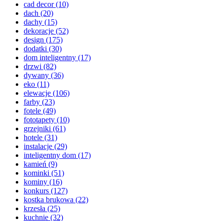
cad decor
(10)
dach
(20)
dachy
(15)
dekoracje
(52)
design
(175)
dodatki
(30)
dom inteligentny
(17)
drzwi
(82)
dywany
(36)
eko
(11)
elewacje
(106)
farby
(23)
fotele
(49)
fototapety
(10)
grzejniki
(61)
hotele
(31)
instalacje
(29)
inteligentny dom
(17)
kamień
(9)
kominki
(51)
kominy
(16)
konkurs
(127)
kostka brukowa
(22)
krzesła
(25)
kuchnie
(32)