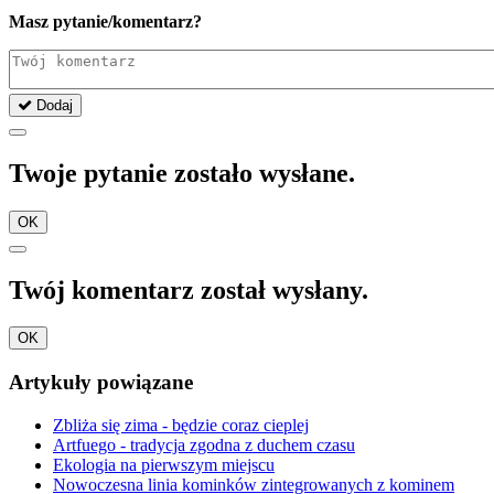
Masz pytanie/komentarz?
Dodaj
Twoje pytanie zostało wysłane.
OK
Twój komentarz został wysłany.
OK
Artykuły powiązane
Zbliża się zima - będzie coraz cieplej
Artfuego - tradycja zgodna z duchem czasu
Ekologia na pierwszym miejscu
Nowoczesna linia kominków zintegrowanych z kominem