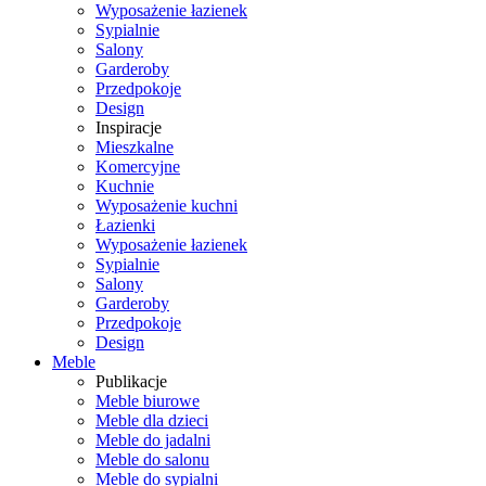
Wyposażenie łazienek
Sypialnie
Salony
Garderoby
Przedpokoje
Design
Inspiracje
Mieszkalne
Komercyjne
Kuchnie
Wyposażenie kuchni
Łazienki
Wyposażenie łazienek
Sypialnie
Salony
Garderoby
Przedpokoje
Design
Meble
Publikacje
Meble biurowe
Meble dla dzieci
Meble do jadalni
Meble do salonu
Meble do sypialni