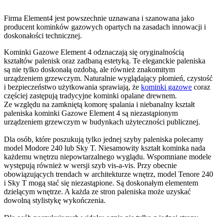
Firma Element4 jest powszechnie uznawana i szanowana jako
producent kominków gazowych opartych na zasadach innowacji i
doskonałości technicznej.
Kominki Gazowe Element 4 odznaczają się oryginalnością
kształtów palenisk oraz zadbaną estetyką. Te eleganckie paleniska
są nie tylko doskonałą ozdobą, ale również znakomitym
urządzeniem grzewczym. Naturalnie wyglądający płomień, czystość
i bezpieczeństwo użytkowania sprawiają, że
kominki gazowe
coraz
częściej zastępują tradycyjne kominki opalane drewnem.
Ze względu na zamkniętą komorę spalania i niebanalny kształt
paleniska kominki Gazowe Element 4 są niezastąpionym
urządzeniem grzewczym w budynkach użyteczności publicznej.
Dla osób, które poszukują tylko jednej szyby paleniska polecamy
model Modore 240 lub Sky T. Niesamowity kształt kominka nada
każdemu wnętrzu niepowtarzalnego wyglądu. Wspomniane modele
występują również w wersji szyb vis-a-vis. Przy obecnie
obowiązujących trendach w architekturze wnętrz, model Tenore 240
i Sky T mogą stać się niezastąpione. Są doskonałym elementem
dzielącym wnętrze. A każda ze stron paleniska może uzyskać
dowolną stylistykę wykończenia.