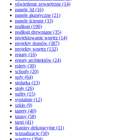
oświetlenie zewnętrzne
(14)
panele 3d
(16)
panele akustyczne
(21)
panele ścienne
(33)
podłogi
(190)
podłogi drewniane
(35)
projektowanie wnętrz
(14)
projekty domów
(387)
projekty wnętrz
(132)
regaty
(16)
regaty architektów
(24)
rolety
(30)
schody
(20)
sofy
(64)
stolarka
(23)
stoły
(26)
sufity
(15)
sypialnie
(12)
szkło
(9)
tapety
(40)
tarasy
(58)
targi
(41)
tkaniny dekoracyjne
(11)
wizualizacje
(50)
wnętrza
(394)