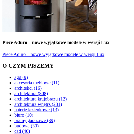
Piece Aduro – nowe wyjątkowe modele w wersji Lux
Piece Aduro – nowe wyjątkowe modele w wersji Lux
O CZYM PISZEMY
agd
(9)
akcesoria meblowe
(11)
architekci
(16)
architektura
(808)
architektura krajobrazu
(12)
architektura wnętrz
(231)
baterie łazienkowe
(13)
biuro
(10)
bramy garażowe
(39)
budowa
(39)
cad
(40)