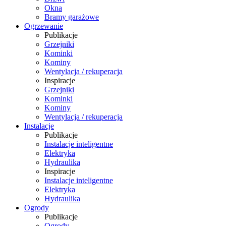
Okna
Bramy garażowe
Ogrzewanie
Publikacje
Grzejniki
Kominki
Kominy
Wentylacja / rekuperacja
Inspiracje
Grzejniki
Kominki
Kominy
Wentylacja / rekuperacja
Instalacje
Publikacje
Instalacje inteligentne
Elektryka
Hydraulika
Inspiracje
Instalacje inteligentne
Elektryka
Hydraulika
Ogrody
Publikacje
Ogrody