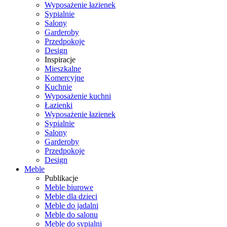
Wyposażenie łazienek
Sypialnie
Salony
Garderoby
Przedpokoje
Design
Inspiracje
Mieszkalne
Komercyjne
Kuchnie
Wyposażenie kuchni
Łazienki
Wyposażenie łazienek
Sypialnie
Salony
Garderoby
Przedpokoje
Design
Meble
Publikacje
Meble biurowe
Meble dla dzieci
Meble do jadalni
Meble do salonu
Meble do sypialni