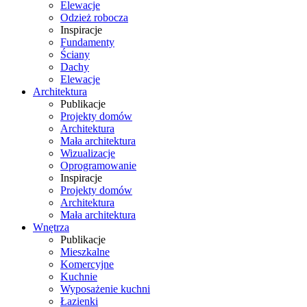
Elewacje
Odzież robocza
Inspiracje
Fundamenty
Ściany
Dachy
Elewacje
Architektura
Publikacje
Projekty domów
Architektura
Mała architektura
Wizualizacje
Oprogramowanie
Inspiracje
Projekty domów
Architektura
Mała architektura
Wnętrza
Publikacje
Mieszkalne
Komercyjne
Kuchnie
Wyposażenie kuchni
Łazienki