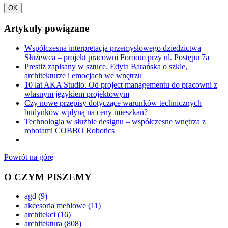
OK
Artykuły powiązane
Współczesna interpretacja przemysłowego dziedzictwa
Służewca – projekt pracowni Foroom przy ul. Postępu 7a
Prestiż zapisany w sztuce. Edyta Barańska o szkle,
architekturze i emocjach we wnętrzu
10 lat AKA Studio. Od project managementu do pracowni z
własnym językiem projektowym
Czy nowe przepisy dotyczące warunków technicznych
budynków wpłyną na ceny mieszkań?
Technologia w służbie designu – współczesne wnętrza z
robotami COBBO Robotics
Powrót na górę
O CZYM PISZEMY
agd
(9)
akcesoria meblowe
(11)
architekci
(16)
architektura
(808)