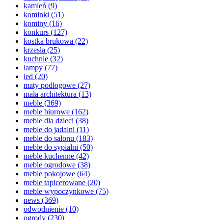
kamień
(9)
kominki
(51)
kominy
(16)
konkurs
(127)
kostka brukowa
(22)
krzesła
(25)
kuchnie
(32)
lampy
(77)
led
(20)
maty podłogowe
(27)
mała architektura
(13)
meble
(369)
meble biurowe
(162)
meble dla dzieci
(38)
meble do jadalni
(11)
meble do salonu
(183)
meble do sypialni
(50)
meble kuchenne
(42)
meble ogrodowe
(38)
meble pokojowe
(64)
meble tapicerowane
(20)
meble wypoczynkowe
(75)
news
(369)
odwodnienie
(10)
ogrody
(230)