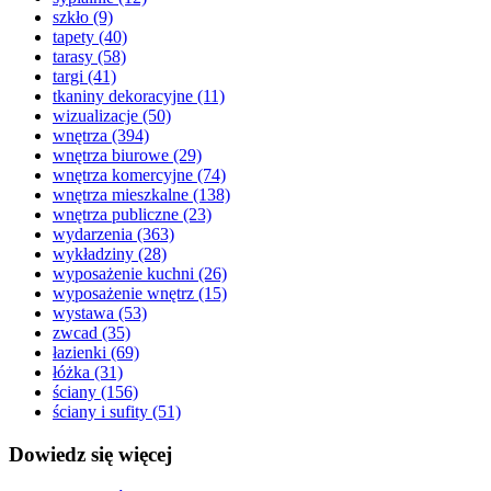
szkło
(9)
tapety
(40)
tarasy
(58)
targi
(41)
tkaniny dekoracyjne
(11)
wizualizacje
(50)
wnętrza
(394)
wnętrza biurowe
(29)
wnętrza komercyjne
(74)
wnętrza mieszkalne
(138)
wnętrza publiczne
(23)
wydarzenia
(363)
wykładziny
(28)
wyposażenie kuchni
(26)
wyposażenie wnętrz
(15)
wystawa
(53)
zwcad
(35)
łazienki
(69)
łóżka
(31)
ściany
(156)
ściany i sufity
(51)
Dowiedz się więcej