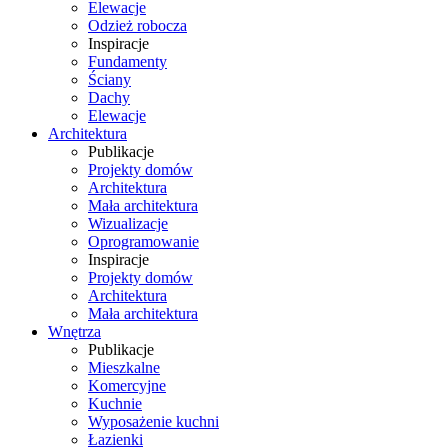
Elewacje
Odzież robocza
Inspiracje
Fundamenty
Ściany
Dachy
Elewacje
Architektura
Publikacje
Projekty domów
Architektura
Mała architektura
Wizualizacje
Oprogramowanie
Inspiracje
Projekty domów
Architektura
Mała architektura
Wnętrza
Publikacje
Mieszkalne
Komercyjne
Kuchnie
Wyposażenie kuchni
Łazienki