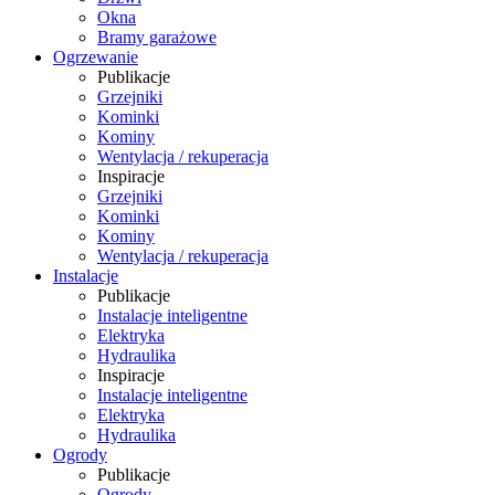
Okna
Bramy garażowe
Ogrzewanie
Publikacje
Grzejniki
Kominki
Kominy
Wentylacja / rekuperacja
Inspiracje
Grzejniki
Kominki
Kominy
Wentylacja / rekuperacja
Instalacje
Publikacje
Instalacje inteligentne
Elektryka
Hydraulika
Inspiracje
Instalacje inteligentne
Elektryka
Hydraulika
Ogrody
Publikacje
Ogrody