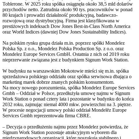
Toblerone. W 2025 roku spółka osiągnęła około 38,5 mld dolarów
przychodów netto. Zatrudnia około 90 tys. pracowników w ponad
80 krajach i prowadzi działalność produkcyjną, badawczo-
rozwojową oraz dystrybucyjną. Firma jest klasyfikowana w
prestiżowych indeksach Dow Jones Best-in-Class North America
oraz World Indices (dawniej Dow Jones Sustainability Indices).
Na polskim rynku grupa działa m.in. poprzez spółki Mondelez
Polska Sp. z o.o., Mondelez Polska Production Sp. z o.o. oraz
Mondelez Europe Services GmbH. Ostatnia z nich od 2019 roku
nieprzerwanie związana jest z budynkiem Signum Work Station.
W budynku na warszawskim Mokotowie mieści się m.in. spółka
sprzedażowa polskiego oddziału oraz spółka serwisowa dbająca o
marketing marek dobrze znanych polskim konsumentom.
Na mocy nowego porozumienia, spółka Mondelez Europe Services
Gmbh – Oddział w Polsce, przedłużyła umowę najmu w Signum
Work Station o ponad cztery lata i pozostanie w budynku do końca
2032 roku, zajmując niemal 4000 mkw. powierzchni na 3. piętrze.
W procesie negocjacji umowy polski oddział Mondelēz Europe
Services Gmbh reprezentowała firma CBRE.
– Decyzja o przedłużeniu najmu przez Mondelez potwierdza, że
Signum Work Station pozostaje atrakcyjnym wyborem dla
międzynarodowych organizacji, które poszukują stabilnego i