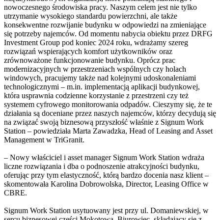
nowoczesnego środowiska pracy. Naszym celem jest nie tylko
utrzymanie wysokiego standardu powierzchni, ale także
konsekwentne rozwijanie budynku w odpowiedzi na zmieniające
się potrzeby najemców. Od momentu nabycia obiektu przez DRFG
Investment Group pod koniec 2024 roku, wdrażamy szereg
rozwiązań wspierających komfort użytkowników oraz
zrównoważone funkcjonowanie budynku. Oprócz prac
modernizacyjnych w przestrzeniach wspólnych czy holach
windowych, pracujemy także nad kolejnymi udoskonaleniami
technologicznymi – m.in. implementacją aplikacji budynkowej,
która usprawnia codzienne korzystanie z przestrzeni czy też
systemem cyfrowego monitorowania odpadów. Cieszymy się, że te
działania są doceniane przez naszych najemców, którzy decydują się
na związać swoją biznesową przyszłość właśnie z Signum Work
Station – powiedziała Marta Zawadzka, Head of Leasing and Asset
Management w TriGranit.
– Nowy właściciel i asset manager Signum Work Station wdraża
liczne rozwiązania i dba o podnoszenie atrakcyjności budynku,
oferując przy tym elastyczność, którą bardzo docenia nasz klient –
skomentowała Karolina Dobrowolska, Director, Leasing Office w
CBRE.
Signum Work Station usytuowany jest przy ul. Domaniewskiej, w
sercu biznesowej części Mokotowa. Biurowiec, składający się z