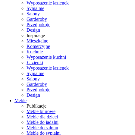
Wyposażenie łazienek
Sypialnie
Salony
Garderoby
Przedpokoje
Design
Inspiracje
Mieszkalne
Komercyjne
Kuchnie
Wyposażenie kuchni
Łazienki
Wyposażenie łazienek
Sypialnie
Salony
Garderoby
Przedpokoje
Design
Meble
Publikacje
Meble biurowe
Meble dla dzieci
Meble do jadalni
Meble do salonu
Meble do sypialni