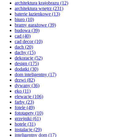
architektura krajobrazu
(12)
architektura wnętrz
(231)
baterie łazienkowe
(13)
biuro
(10)
bramy garażowe
(39)
budowa
(39)
cad
(40)
cad decor
(10)
dach
(20)
dachy
(15)
dekoracje
(52)
design
(175)
dodatki
(30)
dom inteligentny
(17)
drzwi
(82)
dywany
(36)
eko
(11)
elewacje
(106)
farby
(23)
fotele
(49)
fototapety
(10)
grzejniki
(61)
hotele
(31)
instalacje
(29)
inteligentny dom
(17)