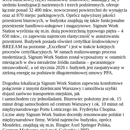
siedmiu kondygnacji naziemnych i trzech podziemnych, oferuje
łącznie ponad 32 400 mkw. nowoczesnej powierzchni do wynajęcia
oraz aż 870 miejsc parkingowych. Oprócz najwyższej jakości
przestrzeni biurowych, w budynku znajdują się także funkcjonalne
przestrzenie handlowo-usługowe i magazynowe. Signum Work
Station wyróżnia się m.in. dużą powierzchnią typowego piętra – 4
650 mkw., co zapewnia najemcom elastyczność w aranżowaniu
przestrzeni. Budynek posiada również certyfikat środowiskowy
BREEAM na poziomie „Excellent” i jest w trakcie kolejnych
procesów certyfikacyjnych. W ramach realizowanego procesu
modernizacji, Signum Work Station został wyposażony w ostatnich
miesiącach w dwa niezależne źródła zasilania – gwarantujące
niezawodność, a od stycznia 2026 r. budynek jest zaopatrywany w
zieloną energię na podstawie długoterminowej umowy PPA.
Dogodna lokalizacja Signum Work Station zapewnia komfortowe
połączenie z innymi dzielnicami Warszawy i umożliwia szybki
dojazd zarówno transportem miejskim, jak
i samochodem czy jednośladami. Biurowiec położony jest ok. 15
minut drogi samochodem od centrum Warszawy i ok. 10 minut od
międzynarodowego Portu Lotniczego im. Fryderyka Chopina.
Liczne atuty Signum Work Station doceniły renomowane polskie i
międzynarodowe firmy. Wśród najemców budynku, oprócz
Mondelez, znajdują się m.in. Ringier Axel Springer Polska,