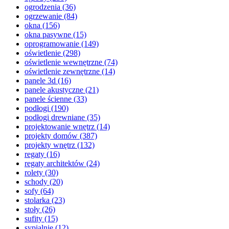
ogrodzenia
(36)
ogrzewanie
(84)
okna
(156)
okna pasywne
(15)
oprogramowanie
(149)
oświetlenie
(298)
oświetlenie wewnętrzne
(74)
oświetlenie zewnętrzne
(14)
panele 3d
(16)
panele akustyczne
(21)
panele ścienne
(33)
podłogi
(190)
podłogi drewniane
(35)
projektowanie wnętrz
(14)
projekty domów
(387)
projekty wnętrz
(132)
regaty
(16)
regaty architektów
(24)
rolety
(30)
schody
(20)
sofy
(64)
stolarka
(23)
stoły
(26)
sufity
(15)
sypialnie
(12)