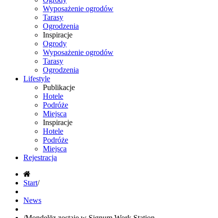
Wyposażenie ogrodów
Tarasy
Ogrodzenia
Inspiracje
Ogrody
Wyposażenie ogrodów
Tarasy
Ogrodzenia
Lifestyle
Publikacje
Hotele
Podróże
Miejsca
Inspiracje
Hotele
Podróże
Miejsca
Rejestracja
Start
/
News
/
Mondelēz zostaje w Signum Work Station