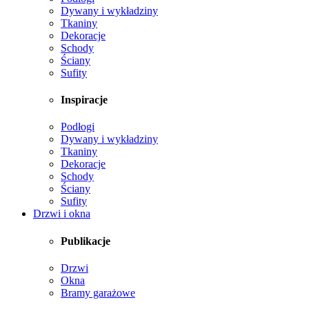
Dywany i wykładziny
Tkaniny
Dekoracje
Schody
Ściany
Sufity
Inspiracje
Podłogi
Dywany i wykładziny
Tkaniny
Dekoracje
Schody
Ściany
Sufity
Drzwi i okna
Publikacje
Drzwi
Okna
Bramy garażowe