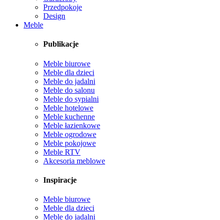
Przedpokoje
Design
Meble
Publikacje
Meble biurowe
Meble dla dzieci
Meble do jadalni
Meble do salonu
Meble do sypialni
Meble hotelowe
Meble kuchenne
Meble łazienkowe
Meble ogrodowe
Meble pokojowe
Meble RTV
Akcesoria meblowe
Inspiracje
Meble biurowe
Meble dla dzieci
Meble do jadalni