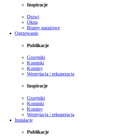
Inspiracje
Drzwi
Okna
Bramy garażowe
Ogrzewanie
Publikacje
Grzejniki
Kominki
Kominy
Wentylacja / rekuperacja
Inspiracje
Grzejniki
Kominki
Kominy
Wentylacja / rekuperacja
Instalacje
Publikacje