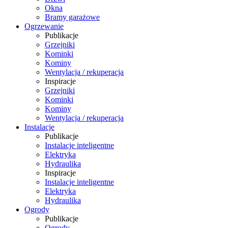
Okna
Bramy garażowe
Ogrzewanie
Publikacje
Grzejniki
Kominki
Kominy
Wentylacja / rekuperacja
Inspiracje
Grzejniki
Kominki
Kominy
Wentylacja / rekuperacja
Instalacje
Publikacje
Instalacje inteligentne
Elektryka
Hydraulika
Inspiracje
Instalacje inteligentne
Elektryka
Hydraulika
Ogrody
Publikacje
Ogrody