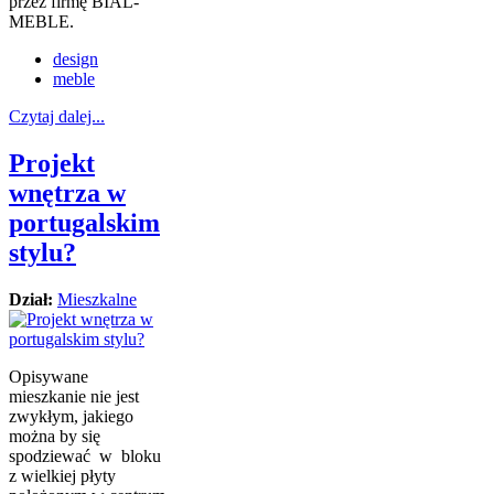
przez firmę BIAL-
MEBLE.
design
meble
Czytaj dalej...
Projekt
wnętrza w
portugalskim
stylu?
Dział:
Mieszkalne
Opisywane
mieszkanie nie jest
zwykłym, jakiego
można by się
spodziewać w bloku
z wielkiej płyty