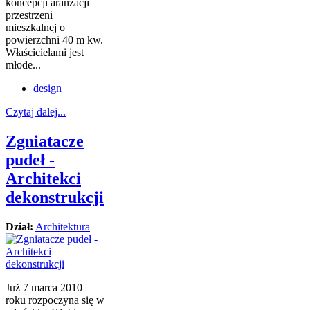
koncepcji aranżacji
przestrzeni
mieszkalnej o
powierzchni 40 m kw.
Właścicielami jest
młode...
design
Czytaj dalej...
Zgniatacze
pudeł -
Architekci
dekonstrukcji
Dział:
Architektura
Już 7 marca 2010
roku rozpoczyna się w