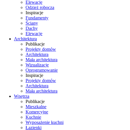
Elewacje
Odzież robocza
Inspiracje
Fundamenty
Ściany
Dachy
Elewacje
Architektura
Publikacje
Projekty domów
Architektura
Mała architektura
Wizualizacje
Oprogramowanie
Inspiracje
Projekty domów
Architektura
Mała architektura
Wnętrza
Publikacje
Mieszkalne
Komercyjne
Kuchnie
Wyposażenie kuchni
Łazienki