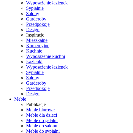
Wyposażenie łazienek
Sypialnie
Salony
Garderoby
Przedpokoje
Design
Inspiracje
Mieszkalne
Komercyjne
Kuchnie
Wyposażenie kuchni
Łazienki
Wyposażenie łazienek
Sypialnie
Salony
Garderoby
Przedpokoje
Design
Meble
Publikacje
Meble biurowe
Meble dla dzieci
Meble do jadalni
Meble do salonu
Meble do sypialni