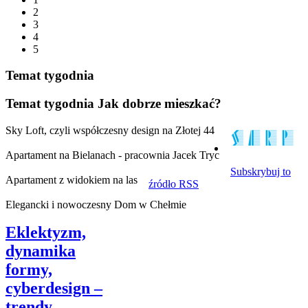
2
3
4
5
Temat tygodnia
Temat tygodnia
Jak dobrze mieszkać?
Sky Loft, czyli współczesny design na Złotej 44
Apartament na Bielanach - pracownia Jacek Tryc
Subskrybuj to
Apartament z widokiem na las
źródło RSS
Elegancki i nowoczesny Dom w Chełmie
Eklektyzm,
dynamika
formy,
cyberdesign –
trendy...