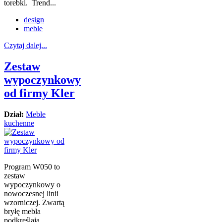
torebki. Trend...
design
meble
Czytaj dalej...
Zestaw
wypoczynkowy
od firmy Kler
Dział:
Meble
kuchenne
Program W050 to
zestaw
wypoczynkowy o
nowoczesnej linii
wzorniczej. Zwartą
bryłę mebla
podkreślają