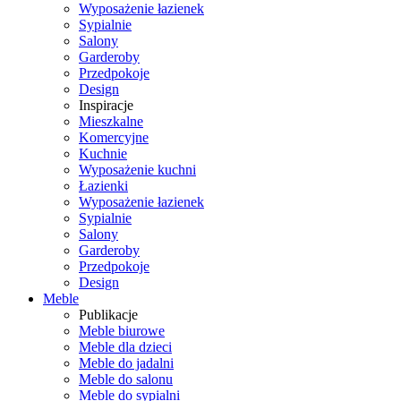
Wyposażenie łazienek
Sypialnie
Salony
Garderoby
Przedpokoje
Design
Inspiracje
Mieszkalne
Komercyjne
Kuchnie
Wyposażenie kuchni
Łazienki
Wyposażenie łazienek
Sypialnie
Salony
Garderoby
Przedpokoje
Design
Meble
Publikacje
Meble biurowe
Meble dla dzieci
Meble do jadalni
Meble do salonu
Meble do sypialni