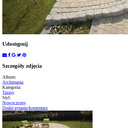
Udostępnij
Szczegóły zdjęcia
Album:
Archimania
Kategoria:
Tarasy
Styl:
Nowoczesny
Dodaj pytanie/komentarz