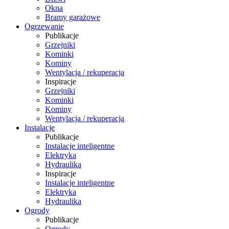
Okna
Bramy garażowe
Ogrzewanie
Publikacje
Grzejniki
Kominki
Kominy
Wentylacja / rekuperacja
Inspiracje
Grzejniki
Kominki
Kominy
Wentylacja / rekuperacja
Instalacje
Publikacje
Instalacje inteligentne
Elektryka
Hydraulika
Inspiracje
Instalacje inteligentne
Elektryka
Hydraulika
Ogrody
Publikacje
Ogrody