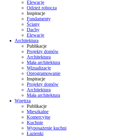
Elewacje
Odzież robocza
Inspiracje
Fundamenty
Ściany
Dachy
Elewacje
Architektura
Publikacje
Projekty domów
Architektura
Mała architektura
Wizualizacje
Oprogramowanie
Inspiracje
Projekty domów
Architektura
Mała architektura
Wnętrza
Publikacje
Mieszkalne
Komercyjne
Kuchnie
Wyposażenie kuchni
Łazienki