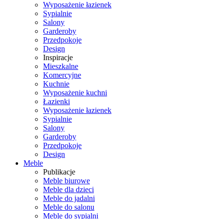
Wyposażenie łazienek
Sypialnie
Salony
Garderoby
Przedpokoje
Design
Inspiracje
Mieszkalne
Komercyjne
Kuchnie
Wyposażenie kuchni
Łazienki
Wyposażenie łazienek
Sypialnie
Salony
Garderoby
Przedpokoje
Design
Meble
Publikacje
Meble biurowe
Meble dla dzieci
Meble do jadalni
Meble do salonu
Meble do sypialni