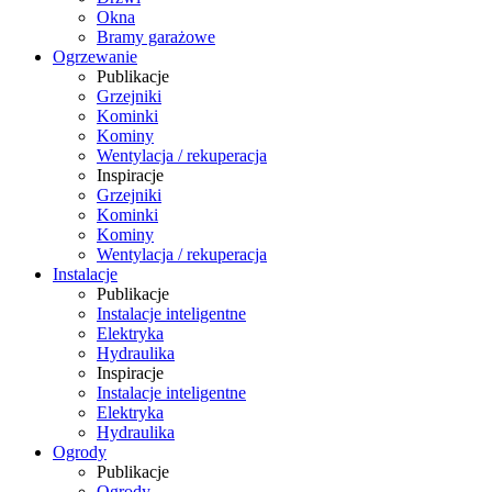
Okna
Bramy garażowe
Ogrzewanie
Publikacje
Grzejniki
Kominki
Kominy
Wentylacja / rekuperacja
Inspiracje
Grzejniki
Kominki
Kominy
Wentylacja / rekuperacja
Instalacje
Publikacje
Instalacje inteligentne
Elektryka
Hydraulika
Inspiracje
Instalacje inteligentne
Elektryka
Hydraulika
Ogrody
Publikacje
Ogrody