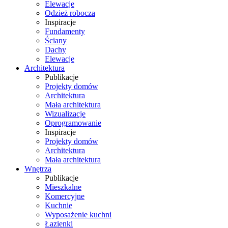
Elewacje
Odzież robocza
Inspiracje
Fundamenty
Ściany
Dachy
Elewacje
Architektura
Publikacje
Projekty domów
Architektura
Mała architektura
Wizualizacje
Oprogramowanie
Inspiracje
Projekty domów
Architektura
Mała architektura
Wnętrza
Publikacje
Mieszkalne
Komercyjne
Kuchnie
Wyposażenie kuchni
Łazienki