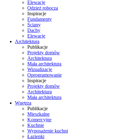
Elewacje
Odzież robocza
Inspiracje
Fundamenty
Ściany
Dachy
Elewacje
Architektura
Publikacje
Projekty domów
Architektura
Mała architektura
Wizualizacje
Oprogramowanie
Inspiracje
Projekty domów
Architektura
Mała architektura
Wnętrza
Publikacje
Mieszkalne
Komercyjne
Kuchnie
Wyposażenie kuchni
Łazienki