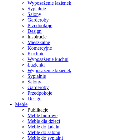
Wyposażenie łazienek
Sypialnie
Salony
Garderoby
Przedpokoje
Design
Inspiracje
Mieszkalne
Komercyjne
Kuchnie
Wyposażenie kuchni
Łazienki
Wyposażenie łazienek
Sypialnie
Salony
Garderoby
Przedpokoje
Design
Meble
Publikacje
Meble biurowe
Meble dla dzieci
Meble do jadalni
Meble do salonu
Meble do sypialni