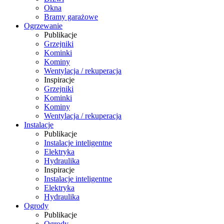
Okna
Bramy garażowe
Ogrzewanie
Publikacje
Grzejniki
Kominki
Kominy
Wentylacja / rekuperacja
Inspiracje
Grzejniki
Kominki
Kominy
Wentylacja / rekuperacja
Instalacje
Publikacje
Instalacje inteligentne
Elektryka
Hydraulika
Inspiracje
Instalacje inteligentne
Elektryka
Hydraulika
Ogrody
Publikacje
Ogrody