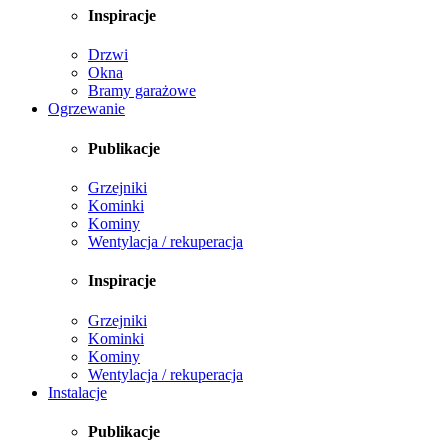
Inspiracje
Drzwi
Okna
Bramy garażowe
Ogrzewanie
Publikacje
Grzejniki
Kominki
Kominy
Wentylacja / rekuperacja
Inspiracje
Grzejniki
Kominki
Kominy
Wentylacja / rekuperacja
Instalacje
Publikacje