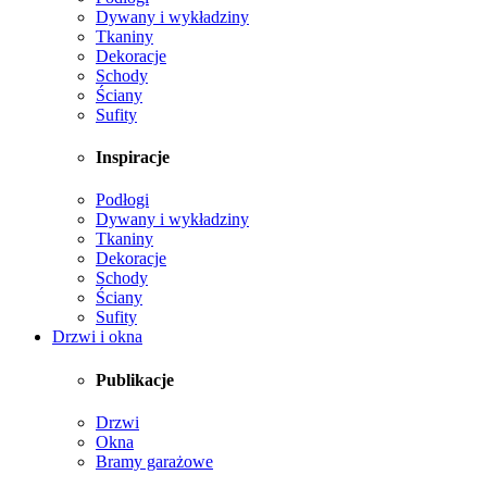
Dywany i wykładziny
Tkaniny
Dekoracje
Schody
Ściany
Sufity
Inspiracje
Podłogi
Dywany i wykładziny
Tkaniny
Dekoracje
Schody
Ściany
Sufity
Drzwi i okna
Publikacje
Drzwi
Okna
Bramy garażowe