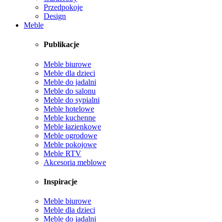
Przedpokoje
Design
Meble
Publikacje
Meble biurowe
Meble dla dzieci
Meble do jadalni
Meble do salonu
Meble do sypialni
Meble hotelowe
Meble kuchenne
Meble łazienkowe
Meble ogrodowe
Meble pokojowe
Meble RTV
Akcesoria meblowe
Inspiracje
Meble biurowe
Meble dla dzieci
Meble do jadalni