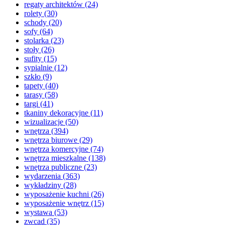
regaty architektów
(24)
rolety
(30)
schody
(20)
sofy
(64)
stolarka
(23)
stoły
(26)
sufity
(15)
sypialnie
(12)
szkło
(9)
tapety
(40)
tarasy
(58)
targi
(41)
tkaniny dekoracyjne
(11)
wizualizacje
(50)
wnętrza
(394)
wnętrza biurowe
(29)
wnętrza komercyjne
(74)
wnętrza mieszkalne
(138)
wnętrza publiczne
(23)
wydarzenia
(363)
wykładziny
(28)
wyposażenie kuchni
(26)
wyposażenie wnętrz
(15)
wystawa
(53)
zwcad
(35)