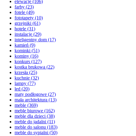
elewacje
(106)
farby
(23)
fotele
(49)
fototapety
(10)
grzejniki
(61)
hotele
(31)
instalacje
(29)
inteligentny dom
(17)
kamień
(9)
kominki
(51)
kominy
(16)
konkurs
(127)
kostka brukowa
(22)
krzesła
(25)
kuchnie
(32)
lampy
(77)
led
(20)
maty podłogowe
(27)
mała architektura
(13)
meble
(369)
meble biurowe
(162)
meble dla dzieci
(38)
meble do jadalni
(11)
meble do salonu
(183)
meble do sypialni
(50)