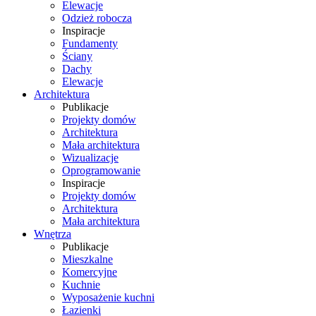
Elewacje
Odzież robocza
Inspiracje
Fundamenty
Ściany
Dachy
Elewacje
Architektura
Publikacje
Projekty domów
Architektura
Mała architektura
Wizualizacje
Oprogramowanie
Inspiracje
Projekty domów
Architektura
Mała architektura
Wnętrza
Publikacje
Mieszkalne
Komercyjne
Kuchnie
Wyposażenie kuchni
Łazienki