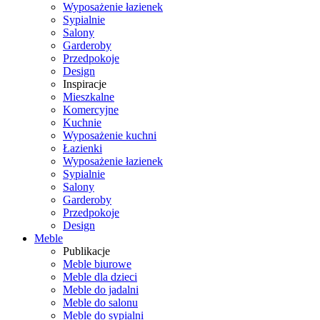
Wyposażenie łazienek
Sypialnie
Salony
Garderoby
Przedpokoje
Design
Inspiracje
Mieszkalne
Komercyjne
Kuchnie
Wyposażenie kuchni
Łazienki
Wyposażenie łazienek
Sypialnie
Salony
Garderoby
Przedpokoje
Design
Meble
Publikacje
Meble biurowe
Meble dla dzieci
Meble do jadalni
Meble do salonu
Meble do sypialni