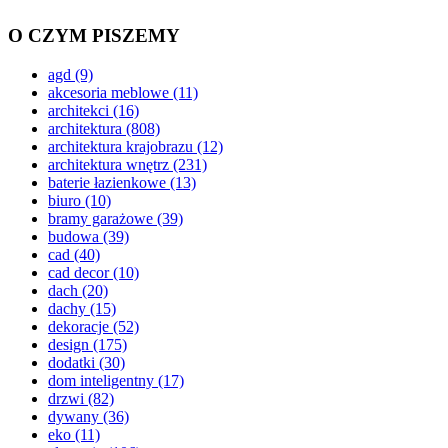
O CZYM PISZEMY
agd
(9)
akcesoria meblowe
(11)
architekci
(16)
architektura
(808)
architektura krajobrazu
(12)
architektura wnętrz
(231)
baterie łazienkowe
(13)
biuro
(10)
bramy garażowe
(39)
budowa
(39)
cad
(40)
cad decor
(10)
dach
(20)
dachy
(15)
dekoracje
(52)
design
(175)
dodatki
(30)
dom inteligentny
(17)
drzwi
(82)
dywany
(36)
eko
(11)