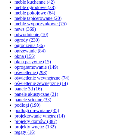
meble kuchenne
(42)
meble ogrodowe
(38)
meble pokojowe
(64)
meble tapicerowane
(20)
meble wypoczynkowe
(75)
news
(369)
odwodnienie
(10)
ogrody
(230)
ogrodzenia
(36)
ogrzewanie
(84)
okna
(156)
okna pasywne
(15)
oprogramowanie
(149)
oświetlenie
(298)
oświetlenie wewnętrzne
(74)
oświetlenie zewnętrzne
(14)
panele 3d
(16)
panele akustyczne
(21)
panele ścienne
(33)
podłogi
(190)
podłogi drewniane
(35)
projektowanie wnętrz
(14)
projekty domów
(387)
projekty wnętrz
(132)
regaty
(16)