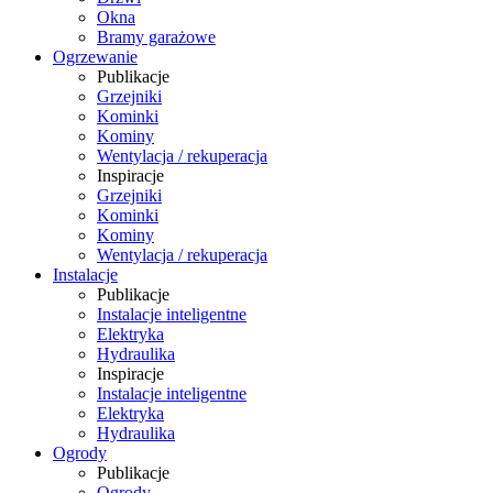
Okna
Bramy garażowe
Ogrzewanie
Publikacje
Grzejniki
Kominki
Kominy
Wentylacja / rekuperacja
Inspiracje
Grzejniki
Kominki
Kominy
Wentylacja / rekuperacja
Instalacje
Publikacje
Instalacje inteligentne
Elektryka
Hydraulika
Inspiracje
Instalacje inteligentne
Elektryka
Hydraulika
Ogrody
Publikacje
Ogrody