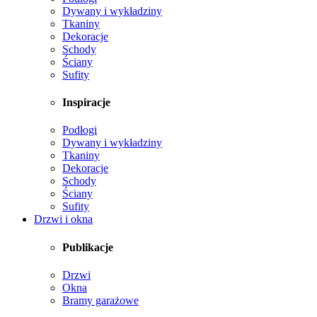
Dywany i wykładziny
Tkaniny
Dekoracje
Schody
Ściany
Sufity
Inspiracje
Podłogi
Dywany i wykładziny
Tkaniny
Dekoracje
Schody
Ściany
Sufity
Drzwi i okna
Publikacje
Drzwi
Okna
Bramy garażowe