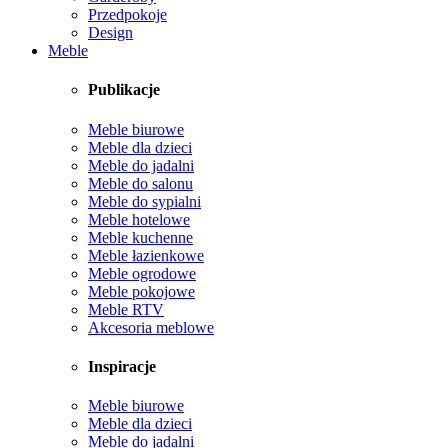
Przedpokoje
Design
Meble
Publikacje
Meble biurowe
Meble dla dzieci
Meble do jadalni
Meble do salonu
Meble do sypialni
Meble hotelowe
Meble kuchenne
Meble łazienkowe
Meble ogrodowe
Meble pokojowe
Meble RTV
Akcesoria meblowe
Inspiracje
Meble biurowe
Meble dla dzieci
Meble do jadalni