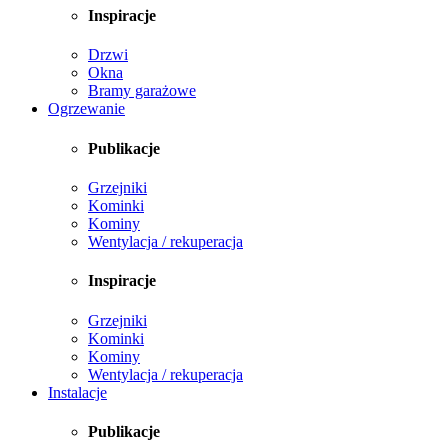
Inspiracje
Drzwi
Okna
Bramy garażowe
Ogrzewanie
Publikacje
Grzejniki
Kominki
Kominy
Wentylacja / rekuperacja
Inspiracje
Grzejniki
Kominki
Kominy
Wentylacja / rekuperacja
Instalacje
Publikacje