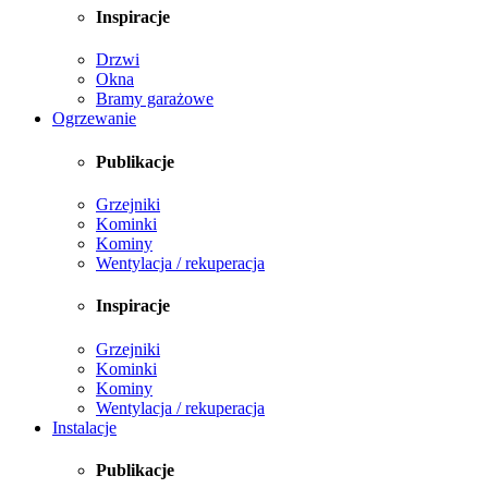
Inspiracje
Drzwi
Okna
Bramy garażowe
Ogrzewanie
Publikacje
Grzejniki
Kominki
Kominy
Wentylacja / rekuperacja
Inspiracje
Grzejniki
Kominki
Kominy
Wentylacja / rekuperacja
Instalacje
Publikacje