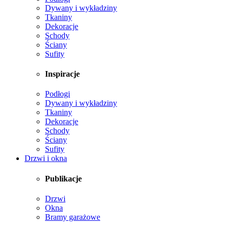
Dywany i wykładziny
Tkaniny
Dekoracje
Schody
Ściany
Sufity
Inspiracje
Podłogi
Dywany i wykładziny
Tkaniny
Dekoracje
Schody
Ściany
Sufity
Drzwi i okna
Publikacje
Drzwi
Okna
Bramy garażowe