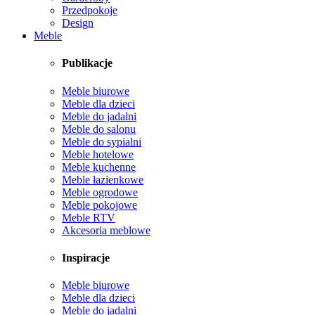
Przedpokoje
Design
Meble
Publikacje
Meble biurowe
Meble dla dzieci
Meble do jadalni
Meble do salonu
Meble do sypialni
Meble hotelowe
Meble kuchenne
Meble łazienkowe
Meble ogrodowe
Meble pokojowe
Meble RTV
Akcesoria meblowe
Inspiracje
Meble biurowe
Meble dla dzieci
Meble do jadalni