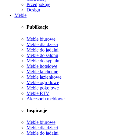
Przedpokoje
Design
Meble
Publikacje
Meble biurowe
Meble dla dzieci
Meble do jadalni
Meble do salonu
Meble do sypialni
Meble hotelowe
Meble kuchenne
Meble łazienkowe
Meble ogrodowe
Meble pokojowe
Meble RTV
Akcesoria meblowe
Inspiracje
Meble biurowe
Meble dla dzieci
Meble do jadalni