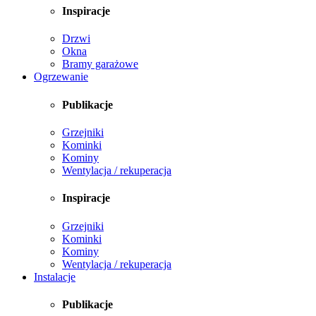
Inspiracje
Drzwi
Okna
Bramy garażowe
Ogrzewanie
Publikacje
Grzejniki
Kominki
Kominy
Wentylacja / rekuperacja
Inspiracje
Grzejniki
Kominki
Kominy
Wentylacja / rekuperacja
Instalacje
Publikacje