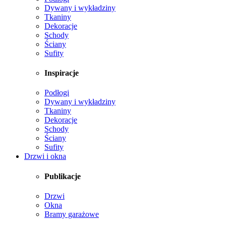
Dywany i wykładziny
Tkaniny
Dekoracje
Schody
Ściany
Sufity
Inspiracje
Podłogi
Dywany i wykładziny
Tkaniny
Dekoracje
Schody
Ściany
Sufity
Drzwi i okna
Publikacje
Drzwi
Okna
Bramy garażowe