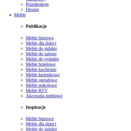
Przedpokoje
Design
Meble
Publikacje
Meble biurowe
Meble dla dzieci
Meble do jadalni
Meble do salonu
Meble do sypialni
Meble hotelowe
Meble kuchenne
Meble łazienkowe
Meble ogrodowe
Meble pokojowe
Meble RTV
Akcesoria meblowe
Inspiracje
Meble biurowe
Meble dla dzieci
Meble do jadalni