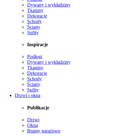
Dywany i wykładziny
Tkaniny
Dekoracje
Schody
Ściany
Sufity
Inspiracje
Podłogi
Dywany i wykładziny
Tkaniny
Dekoracje
Schody
Ściany
Sufity
Drzwi i okna
Publikacje
Drzwi
Okna
Bramy garażowe