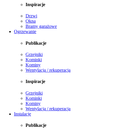
Inspiracje
Drzwi
Okna
Bramy garażowe
Ogrzewanie
Publikacje
Grzejniki
Kominki
Kominy
Wentylacja / rekuperacja
Inspiracje
Grzejniki
Kominki
Kominy
Wentylacja / rekuperacja
Instalacje
Publikacje