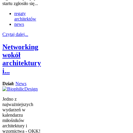
startu zgłosiło się...
regaty
architektów
news
Czytaj dalej...
Networking
wokół
architektury
i...
Dział:
News
Jedno z
najważniejszych
wydarzeń w
kalendarzu
miłośników
architektury i
wzornictwa - OKK!