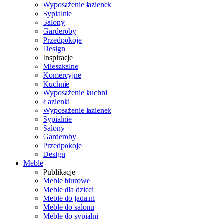
Wyposażenie łazienek
Sypialnie
Salony
Garderoby
Przedpokoje
Design
Inspiracje
Mieszkalne
Komercyjne
Kuchnie
Wyposażenie kuchni
Łazienki
Wyposażenie łazienek
Sypialnie
Salony
Garderoby
Przedpokoje
Design
Meble
Publikacje
Meble biurowe
Meble dla dzieci
Meble do jadalni
Meble do salonu
Meble do sypialni