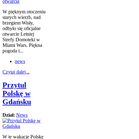
W pięknym otoczeniu
starych wierzb, nad
brzegiem Wisły,
odbyło się oficjalne
otwarcie Letniej
Strefy Domoteki w
Miami Wars. Piękna
pogoda i...
news
Czytaj dalej...
Przytul
Polskę w
Gdańsku
Dział:
News
W te wakacje Polskę