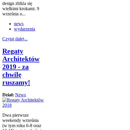
design zbliża się
wielkimi krokami. 9
września o...
news
wydarzenia
Czytaj dalej...
Regaty
Architektów
2019 - za
chwilę
ruszamy!
Dział:
News
Dwa pierwsze
weekendy września
(w tym roku 6-8 oraz