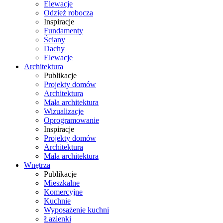
Elewacje
Odzież robocza
Inspiracje
Fundamenty
Ściany
Dachy
Elewacje
Architektura
Publikacje
Projekty domów
Architektura
Mała architektura
Wizualizacje
Oprogramowanie
Inspiracje
Projekty domów
Architektura
Mała architektura
Wnętrza
Publikacje
Mieszkalne
Komercyjne
Kuchnie
Wyposażenie kuchni
Łazienki