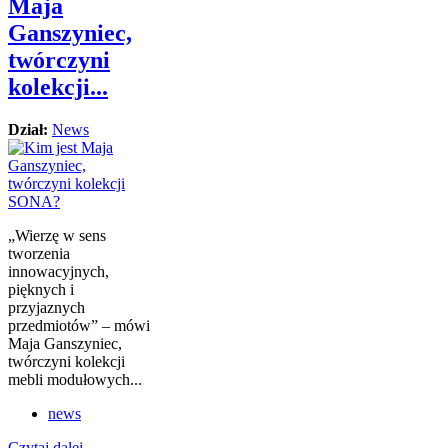
Maja
Ganszyniec,
twórczyni
kolekcji...
Dział:
News
„Wierzę w sens
tworzenia
innowacyjnych,
pięknych i
przyjaznych
przedmiotów” – mówi
Maja Ganszyniec,
twórczyni kolekcji
mebli modułowych...
news
Czytaj dalej...