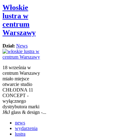
Włoskie
lustra w
centrum
Warszawy
Dział:
News
18 września w
centrum Warszawy
miało miejsce
otwarcie studio
CHŁODNA 11
CONCEPT -
wyłącznego
dystrybutora marki
J&J glass & design -...
news
wydarzenia
lustra