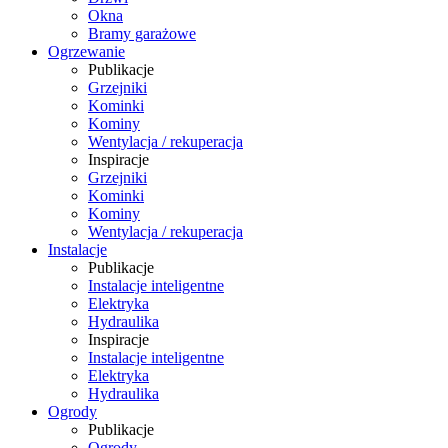
Okna
Bramy garażowe
Ogrzewanie
Publikacje
Grzejniki
Kominki
Kominy
Wentylacja / rekuperacja
Inspiracje
Grzejniki
Kominki
Kominy
Wentylacja / rekuperacja
Instalacje
Publikacje
Instalacje inteligentne
Elektryka
Hydraulika
Inspiracje
Instalacje inteligentne
Elektryka
Hydraulika
Ogrody
Publikacje
Ogrody