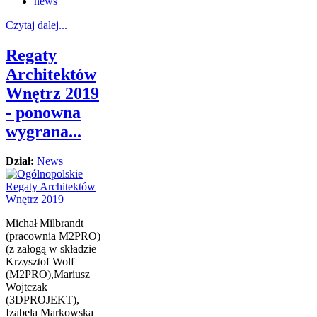
news
Czytaj dalej...
Regaty
Architektów
Wnętrz 2019
- ponowna
wygrana...
Dział:
News
Michał Milbrandt
(pracownia M2PRO)
(z załogą w składzie
Krzysztof Wolf
(M2PRO),Mariusz
Wojtczak
(3DPROJEKT),
Izabela Markowska