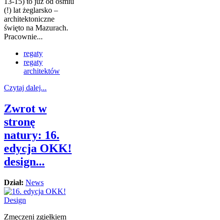
13-15) to już od ośmiu
(!) lat żeglarsko –
architektoniczne
święto na Mazurach.
Pracownie...
regaty
regaty
architektów
Czytaj dalej...
Zwrot w
stronę
natury: 16.
edycja OKK!
design...
Dział:
News
Zmęczeni zgiełkiem