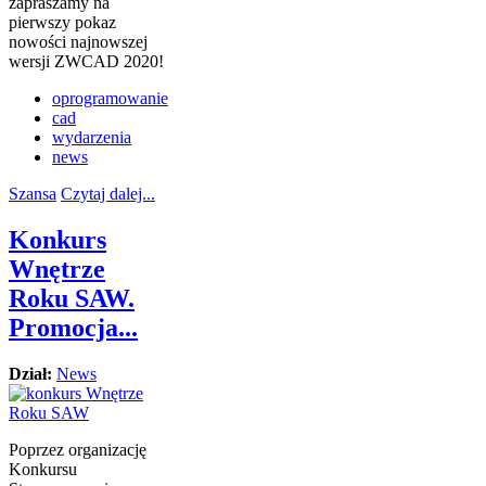
zapraszamy na
pierwszy pokaz
nowości najnowszej
wersji ZWCAD 2020!
oprogramowanie
cad
wydarzenia
news
Szansa
Czytaj dalej...
Konkurs
Wnętrze
Roku SAW.
Promocja...
Dział:
News
Poprzez organizację
Konkursu