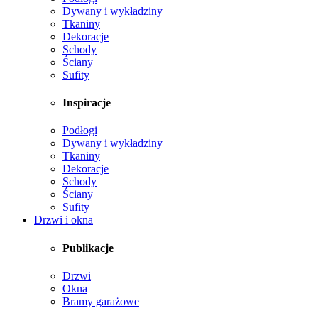
Dywany i wykładziny
Tkaniny
Dekoracje
Schody
Ściany
Sufity
Inspiracje
Podłogi
Dywany i wykładziny
Tkaniny
Dekoracje
Schody
Ściany
Sufity
Drzwi i okna
Publikacje
Drzwi
Okna
Bramy garażowe