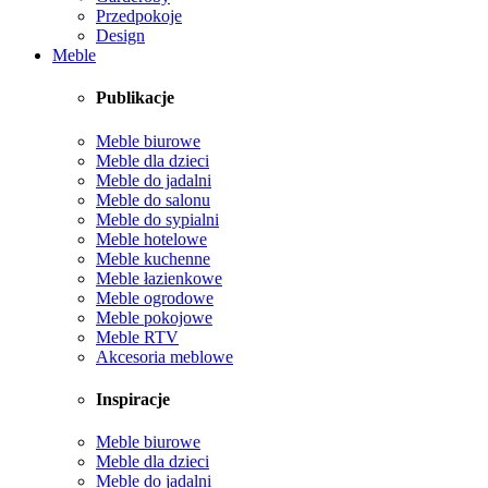
Przedpokoje
Design
Meble
Publikacje
Meble biurowe
Meble dla dzieci
Meble do jadalni
Meble do salonu
Meble do sypialni
Meble hotelowe
Meble kuchenne
Meble łazienkowe
Meble ogrodowe
Meble pokojowe
Meble RTV
Akcesoria meblowe
Inspiracje
Meble biurowe
Meble dla dzieci
Meble do jadalni