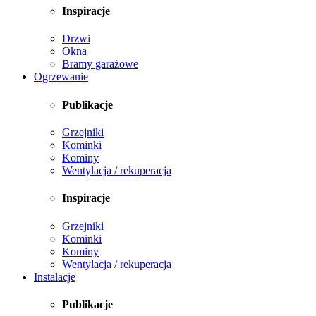
Inspiracje
Drzwi
Okna
Bramy garażowe
Ogrzewanie
Publikacje
Grzejniki
Kominki
Kominy
Wentylacja / rekuperacja
Inspiracje
Grzejniki
Kominki
Kominy
Wentylacja / rekuperacja
Instalacje
Publikacje