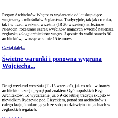
Regaty Architektów Wnętrz to wydarzenie od lat skupiające
wnętrzarzy - miłośników żeglarstwa. Tradycyjnie, tak jak co roku,
tak i w trzeci weekend września (18-20 wrzesień) na Jeziorze
Niegocin, rozegrano szereg wyścigów mających wyłonić najlepszą
żeglarską załogę architektów wnętrz. Łącznie do walki stanęło 90
architektów, tworząc w sumie 15 teamów.
Czytaj dalej...
Świetne warunki i ponowna wygrana
Wojciecha...
Drugi weekend września (11-13 wrzesień), jak co roku w branży
architektonicznej upłynął pod znakiem Ogólnopolskich Regat
Architektów. To wydarzenie już o 9-cio letniej tradycji skupiło w
niewielkim Rydzewie pod Giżyckiem, ponad stu architektów z
całego kraju, konkurujących ze sobą na dziewiętnastu jachtach w
żeglarskich regatach.