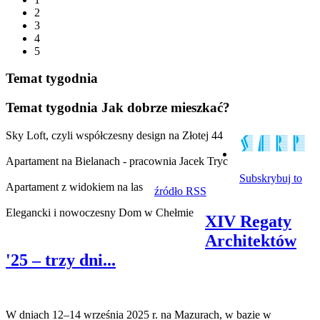
2
3
4
5
Temat tygodnia
Temat tygodnia
Jak dobrze mieszkać?
Sky Loft, czyli współczesny design na Złotej 44
Apartament na Bielanach - pracownia Jacek Tryc
Subskrybuj to
Apartament z widokiem na las
źródło RSS
Elegancki i nowoczesny Dom w Chełmie
XIV Regaty
Architektów
'25 – trzy dni...
W dniach 12–14 września 2025 r. na Mazurach, w bazie w