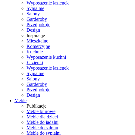
Wyposażenie łazienek
Sypialnie
Salony
Garderoby
Przedpokoje
Design
Inspiracje
Mieszkalne
Komercyjne
Kuchnie
Wyposażenie kuchni
Łazienki
Wyposażenie łazienek
Sypialnie
Salony
Garderoby
Przedpokoje
Design
Meble
Publikacje
Meble biurowe
Meble dla dzieci
Meble do jadalni
Meble do salonu
Meble do sypialni