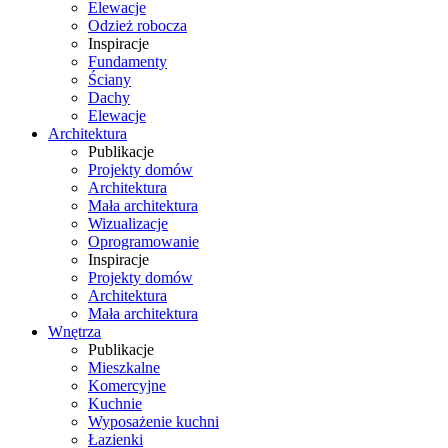
Elewacje
Odzież robocza
Inspiracje
Fundamenty
Ściany
Dachy
Elewacje
Architektura
Publikacje
Projekty domów
Architektura
Mała architektura
Wizualizacje
Oprogramowanie
Inspiracje
Projekty domów
Architektura
Mała architektura
Wnętrza
Publikacje
Mieszkalne
Komercyjne
Kuchnie
Wyposażenie kuchni
Łazienki