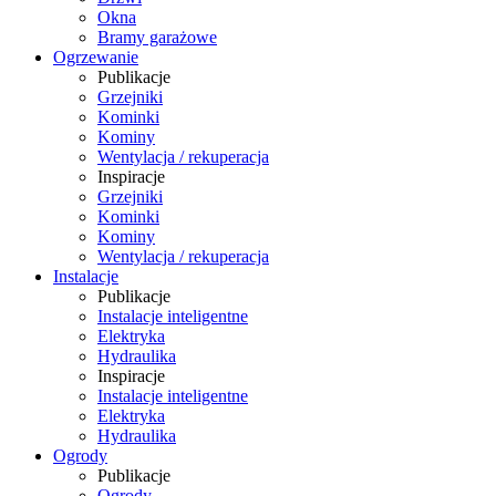
Okna
Bramy garażowe
Ogrzewanie
Publikacje
Grzejniki
Kominki
Kominy
Wentylacja / rekuperacja
Inspiracje
Grzejniki
Kominki
Kominy
Wentylacja / rekuperacja
Instalacje
Publikacje
Instalacje inteligentne
Elektryka
Hydraulika
Inspiracje
Instalacje inteligentne
Elektryka
Hydraulika
Ogrody
Publikacje
Ogrody