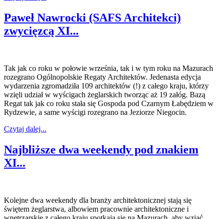
Paweł Nawrocki (SAFS Architekci)
zwycięzcą XI...
Tak jak co roku w połowie września, tak i w tym roku na Mazurach
rozegrano Ogólnopolskie Regaty Architektów. Jedenasta edycja
wydarzenia zgromadziła 109 architektów (!) z całego kraju, którzy
wzięli udział w wyścigach żeglarskich tworząc aż 19 załóg. Bazą
Regat tak jak co roku stała się Gospoda pod Czarnym Łabędziem w
Rydzewie, a same wyścigi rozegrano na Jeziorze Niegocin.
Czytaj dalej...
Najbliższe dwa weekendy pod znakiem
XI...
Kolejne dwa weekendy dla branży architektonicznej stają się
świętem żeglarstwa, albowiem pracownie architektoniczne i
wnętrzarskie z całego kraju spotkają się na Mazurach, aby wziąć